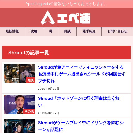
Apex Legendsの情報をいち早くお届けします。
最新情報
攻略
噂
雑談
選手紹介
お問い合わせ
Shroudの記事一覧
Shroudが金アーマーでフィニッシャーをする
も演出中にゲーム退出されシールドが回復せず
ブチ切れ
雑談
2019年6月25日
Shroud「ホットゾーンに行く理由は全く無
い」
その他
2019年3月27日
Shroudがゲームプレイ中にドリンクを飲むシ
ーンが話題に