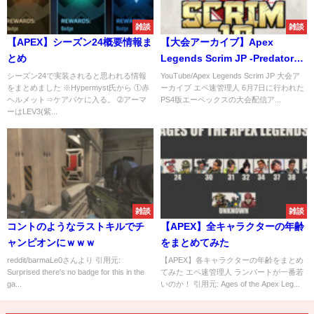
雑談
雑談
【APEX】シーズン24概要情報ま
【大会アーカイブ】Apex
とめ
Legends Scrim JP -Predators
PS4-【2020/06/07】
シーズン24で実装されると思われる情報
YouTube/Apex Legends Scrim JP 大会ア
をまとめました ※Hypermyst氏から ①赤
ーカイブ エペ速管理人 6月7日に行われた
ヘルメット⇒ケアパケに入る。 ➁アーマ
PS4版エーペックスの大会配信ア...
ーはLEV3(紫...
雑談
雑談
コントのようなラストキルでチ
【APEX】全キャラクターの年齢
ャンピオンにｗｗｗ
をまとめてみた
reddit/barmaLe0さんより 引用元:
【APEX】各キャラクターの年齢をまとめ
Surprised there's no badge for this in the
てみた エペ速管理人 ランパートが一番若
ga...
いのか！ 引用元: Ages of the Apex Leg...