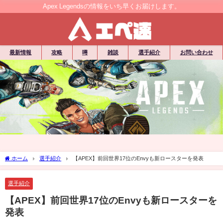
Apex Legendsの情報をいち早くお届けします。
最新情報
攻略
噂
雑談
選手紹介
お問い合わせ
ホーム
選手紹介
【APEX】前回世界17位のEnvyも新ロースターを発表
選手紹介
【APEX】前回世界17位のEnvyも新ロースターを
発表