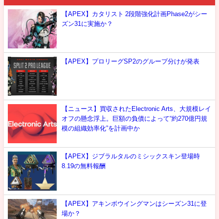
【APEX】カタリスト 2段階強化計画Phase2がシー
ズン31に実施か？
【APEX】プロリーグSP2のグループ分けが発表
【ニュース】買収されたElectronic Arts、大規模レイ
オフの懸念浮上。巨額の負債によって“約270億円規
模の組織効率化”を計画中か
【APEX】ジブラルタルのミシックスキン登場時
8.19の無料報酬
【APEX】アキンボウイングマンはシーズン31に登
場か？