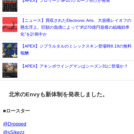
【APEX】プロリーグSP2のグループ分けが発表
【ニュース】買収されたElectronic Arts、大規模レイオフの
懸念浮上。巨額の負債によって“約270億円規模の組織効率
化”を計画中か
【APEX】ジブラルタルのミシックスキン登場時8.19の無料
報酬
【APEX】アキンボウイングマンはシーズン31に登場か？
北米のEnvyも新体制を発表しました。
■ロースター
@Dropped
@sSikezz