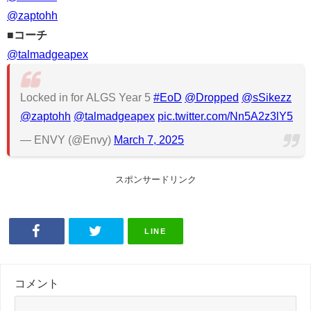
@zaptohh
■コーチ
@talmadgeapex
Locked in for ALGS Year 5
#EoD
@Dropped
@sSikezz
@zaptohh
@talmadgeapex
pic.twitter.com/Nn5A2z3lY5
— ENVY (@Envy)
March 7, 2025
スポンサードリンク
LINE
コメント