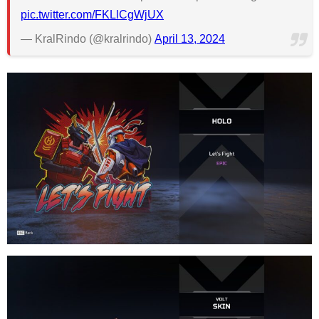
pic.twitter.com/FKLlCgWjUX
— KralRindo (@kralrindo)
April 13, 2024