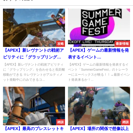
攻略
最新情報
【APEX】新レヴナントの戦術ア
【APEX】ゲームの最新情報を発
ビリティに「グラップリング」
表するイベント
を合わせると長距離移動ができ
「SummerGameFest」のトレー
【APEX】新レヴナントの戦術アビリティ
【APEX】ゲームの最新情報を発表するイ
に「グラップリング」を合わせると長距離
ベント「SummerGameFest」のトレーラ
る
ラーにエーペックスが映る！！
移動ができる ※レヴナントがアルティメ
ーにエーペックスが映る！！→最新イベン
→最新イベント発表来るか！？
ット発動中にのみできるコ...
ト発表来るか！...
雑談
雑談
【APEX】最高のブレスレットキ
【APEX】場所の関係で想像以上