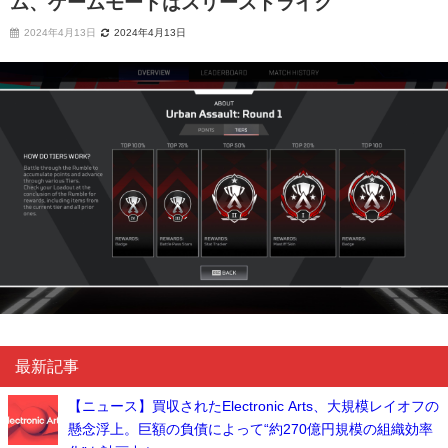
ム、ゲームモードはスリーストライク
2024年4月13日
2024年4月13日
最新記事
【ニュース】買収されたElectronic Arts、大規模レイオフの
懸念浮上。巨額の負債によって“約270億円規模の組織効率