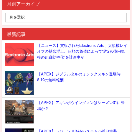
月別アーカイブ
最新記事
【ニュース】買収されたElectronic Arts、大規模レイ
オフの懸念浮上。巨額の負債によって“約270億円規
模の組織効率化”を計画中か
【APEX】ジブラルタルのミシックスキン登場時
8.19の無料報酬
【APEX】アキンボウイングマンはシーズン31に登
場か？
【APEX】レジェンドBANシステムが近日実装