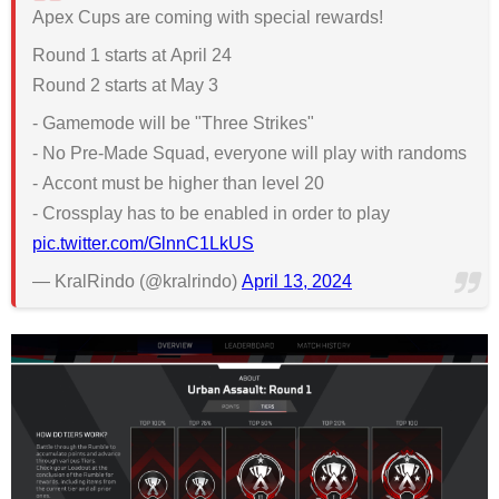
Apex Cups are coming with special rewards!
Round 1 starts at April 24
Round 2 starts at May 3
- Gamemode will be "Three Strikes"
- No Pre-Made Squad, everyone will play with randoms
- Accont must be higher than level 20
- Crossplay has to be enabled in order to play
pic.twitter.com/GlnnC1LkUS
— KralRindo (@kralrindo)
April 13, 2024