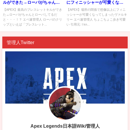
ルができた→ローバがちゃんと
にフィニッシャーが可愛くなっ
ローバしてるだと・・・！？
てしまったヴァルキリー
【APEX】最高のブレスレットキルができ
【APEX】場所の関係で想像以上にフィニ
た→ローバがちゃんとローバしてるだ
ッシャーが可愛くなってしまったヴァルキ
と・・・！？ エペ速管理人 ローバのクリ
リー エペ速管理人 ちょこちょこ歩き可愛
ップといえば「ブレスレット...
い 引用元: I kn...
管理人Twitter
Apex Legends日本語Wiki管理人