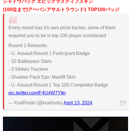
シャドウパック エピックマスティフスキン
(100位まで)アーバンアサルトラウンド1 TOP100バッジ
Every round has it's own prize tracker, some of them
required you to be in top 100 player scoreboard
Round 1 Rewards:
- U. Assault Round 1 Participant Badge
- 10 Battlepass Stars
- 3 Strikes Trackers
- Shadow Pack Epic Mastiff Skin
- U. Assault Round 1 Top 100 Competitor Badge
pic.twitter.com/F4U4W7Yttn
— KralRindo (@kralrindo)
April 13, 2024