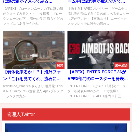
に謎の箱が？入ってみる
ーム中に流れ弾が飛んできて目
と・・・
の前にあるモニターに穴が空い
【APEX】ブロークンムーンの下に謎の箱
【怖すぎ】APEXプレイヤー「ゲーム中に
が？入ってみると・・・ 投稿者「ブロー
流れ弾が飛んできて目の前にあるモニター
た」【画像あり】
クンムーンの下」 海外の反応 恐らくどの
に穴が空いた」【画像あり】 エーペック
マップにもありそうだね...
スをプレイ中に誰かの流れ...
雑談
選手紹介
【弱体化来るか！？】海外ファ
【APEX】ENTER FORCE.36が
ン「これを見てくれ、流石にピ
APEX部門のロースターを発表
ースキーパー強すぎない
Aimbotが復帰！
reddit/Too_Practicalさんより 引用元: This
ENTER FORCE.36がAPEX部門のロース
is NOT okay. エペ速管理人 Apexプレデタ
ターを発表Aimbotがコーチで復帰！
か！？」
ーランクの方か...
ENTER FORCE.36 APEX部門 ※訂正...
管理人Twitter