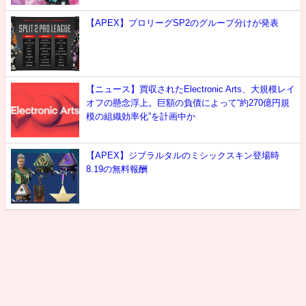
【APEX】プロリーグSP2のグループ分けが発表
【ニュース】買収されたElectronic Arts、大規模レイ
オフの懸念浮上。巨額の負債によって“約270億円規
模の組織効率化”を計画中か
【APEX】ジブラルタルのミシックスキン登場時
8.19の無料報酬
最新情報
攻略
噂
雑談
選手紹介
お問い合わせ