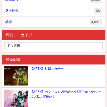
選手紹介
58
雑談
4,891
月別アーカイブ
最新記事
【APEX】8.12リカラー
【APEX】カタリスト 2段階強化計画Phase2がシー
ズン31に実施か？