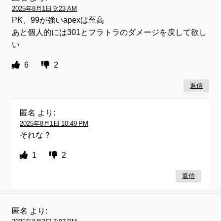
2025年8月1日 9:23 AM
PK、99が強いapexは至高
あと個人的には301とフラトラのダメージを戻して欲し
い
6
2
返信
匿名
より:
2025年8月1日 10:49 PM
それな？
1
2
返信
匿名
より: