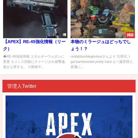
噂
雑談
【APEX】RE-45強化情報（リー
本物のミラージュはどっちでし
ク）
ょう！？
◆RE-45強化情報 エネルギーウェポンに
reddit/dumblegloriousさんより 引用元: I
変更 ネメシス同様にチャージされ射撃速
got bamboozled pretty hard エペ速管理人
度が上昇する。 ※開発中...
普通に...
管理人Twitter