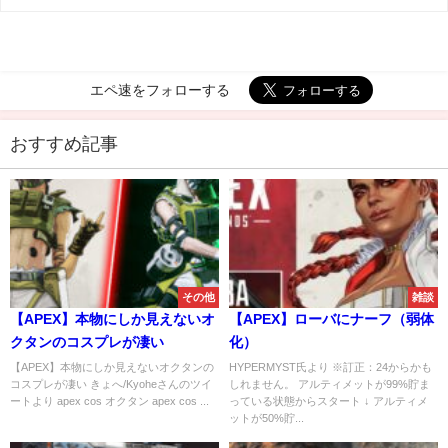
エペ速をフォローする
おすすめ記事
その他
雑談
【APEX】本物にしか見えないオ
【APEX】ローバにナーフ（弱体
クタンのコスプレが凄い
化）
【APEX】本物にしか見えないオクタンの
HYPERMYST氏より ※訂正：24からかも
コスプレが凄い きょへ/Kyoheさんのツイ
しれません。 アルティメットが99%貯ま
ートより apex cos オクタン apex cos ...
っている状態からスタート ↓ アルティメ
ットが50%貯...