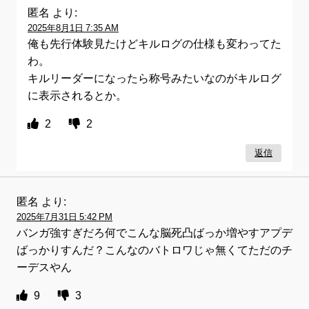
匿名
より:
2025年8月1日 7:35 AM
俺も先行体験見たけどキルログの仕様も変わってた
わ。
キルリーダーになったら称号みたいなのがキルログ
に表示されるとか。
2
2
返信
匿名
より:
2025年7月31日 5:42 PM
バンガ強すぎだろ何でこんな脳死凸ばっか増やすアプデ
ばっかりすんだ？こんなのバトロワじゃ無くてただのチ
ーデスやん
9
3