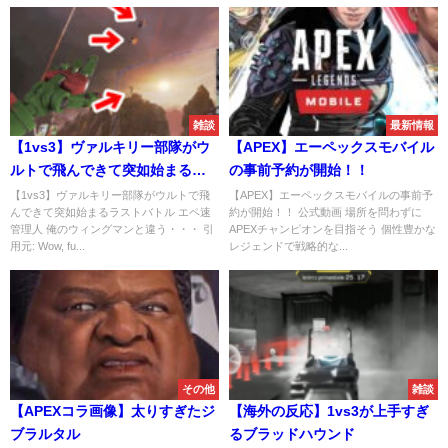
雑談
最新情報
【1vs3】ヴァルキリー部隊がウ
【APEX】エーペックスモバイル
ルトで飛んできて突如始まるラ
の事前予約が開始！！
ストバトル
【1vs3】ヴァルキリー部隊がウルトで飛
【APEX】エーペックスモバイルの事前予
んできて突如始まるラストバトル エペ速
約が開始！！ 公式動画 場所を問わずに
管理人 俺のウィングマンと違う・・・ 引
APEXチャンピオンを目指そう 個性豊かな
用元: Wow, fu...
レジェンドで戦略的な...
その他
雑談
【APEXコラ画像】太りすぎたジ
【海外の反応】1vs3が上手すぎ
ブラルタル
るブラッドハウンド