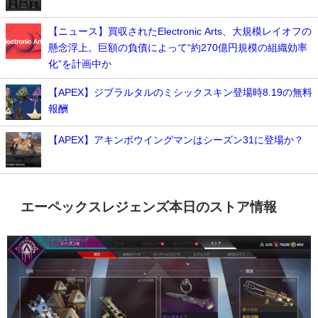
【ニュース】買収されたElectronic Arts、大規模レイオフの
懸念浮上。巨額の負債によって“約270億円規模の組織効率
化”を計画中か
【APEX】ジブラルタルのミシックスキン登場時8.19の無料
報酬
【APEX】アキンボウイングマンはシーズン31に登場か？
エーペックスレジェンズ本日のストア情報