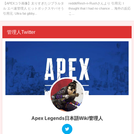
【APEXコラ画像】太りすぎたジブラルタ
reddit/Resh-n-Rushさんより 引用元: I
ル エペ速管理人 ヒットボックスヤバそう
thought that I had no chance ... 海外の反応
引用元: Ultra fat gibby...
こ...
管理人Twitter
Apex Legends日本語Wiki管理人