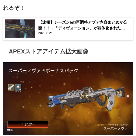
れるぞ！
【速報】シーズン6の再調整アプデ内容まとめが公
開！！→「ディヴォーション」が弱体化された
2020.8.21
ぞ！！
APEXストアアイテム拡大画像