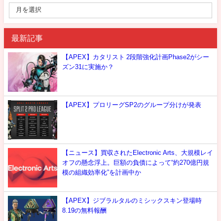
最新記事
【APEX】カタリスト 2段階強化計画Phase2がシー
ズン31に実施か？
【APEX】プロリーグSP2のグループ分けが発表
【ニュース】買収されたElectronic Arts、大規模レイ
オフの懸念浮上。巨額の負債によって“約270億円規
模の組織効率化”を計画中か
【APEX】ジブラルタルのミシックスキン登場時
8.19の無料報酬