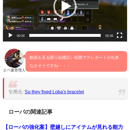
ー
ヤ
ー
00:00
00:36
動画を見る限り結構広い範囲でテレポートが出来
なさそうですね・・・
エペ速管理人
引用元:
So they fixed Loba's bracelet
ローバの関連記事
【ローバの強化案】壁越しにアイテムが見れる能力