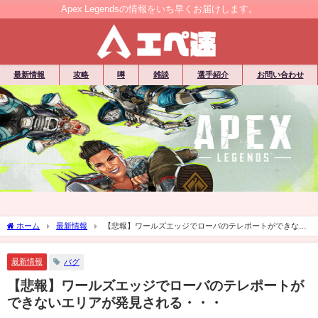
Apex Legendsの情報をいち早くお届けします。
最新情報
攻略
噂
雑談
選手紹介
お問い合わせ
ホーム
最新情報
【悲報】ワールズエッジでローバのテレポートができない
エリアが発見される・・・
最新情報
バグ
【悲報】ワールズエッジでローバのテレポートが
できないエリアが発見される・・・