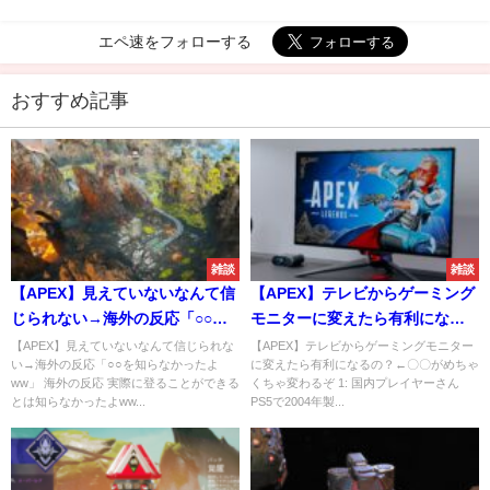
エペ速をフォローする
おすすめ記事
雑談
雑談
【APEX】見えていないなんて信
【APEX】テレビからゲーミング
じられない→海外の反応「○○を
モニターに変えたら有利になる
知らなかったよww」
の？←〇〇がめちゃくちゃ変わ
【APEX】見えていないなんて信じられな
【APEX】テレビからゲーミングモニター
い→海外の反応「○○を知らなかったよ
に変えたら有利になるの？←〇〇がめちゃ
るぞ
ww」 海外の反応 実際に登ることができる
くちゃ変わるぞ 1: 国内プレイヤーさん
とは知らなかったよww...
PS5で2004年製...