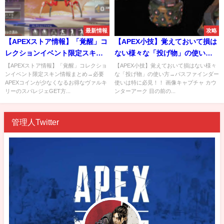
最新情報
攻略
【APEXストア情報】「覚醒」コ
【APEX小技】覚えておいて損は
レクションイベント限定スキン
ない様々な「投げ物」の使い方
情報まとめ→必要APEXコインが
→パスファインダー使いは特に
【APEXストア情報】「覚醒」コレクショ
【APEX小技】覚えておいて損はない様々
ンイベント限定スキン情報まとめ→必要
な「投げ物」の使い方→パスファインダー
少なくなるお得なヴァルキリー
必見！！
APEXコインが少なくなるお得なヴァルキ
使いは特に必見！！ 画像キャプチャ カウ
のスパレジェGET方法など
リーのスパレジェGET方...
ンターアーク 目の前の...
管理人Twitter