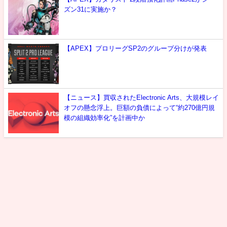
ズン31に実施か？
【APEX】プロリーグSP2のグループ分けが発表
【ニュース】買収されたElectronic Arts、大規模レイ
オフの懸念浮上。巨額の負債によって“約270億円規
模の組織効率化”を計画中か
最新情報
攻略
噂
雑談
選手紹介
お問い合わせ
エーペックスレジェンズ攻略速報まとめ＠エペ速 All Rights Reserved.