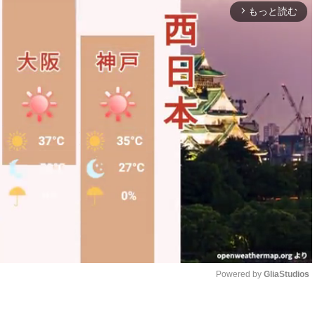
もっと読む
arrow_forward_ios
Powered by 
GliaStudios
Unmute