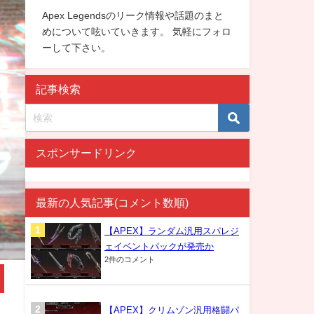
Apex Legendsのリーク情報や話題のまと
めについて呟いていきます。 気軽にフォロ
ーして下さい。
記事検索
スポンサードリンク
最新の人気記事(コメント数順)
【APEX】ランダム汎用スパレジ
ェイベントパックが発売か
2件のコメント
【APEX】クリムゾン汎用格闘パ