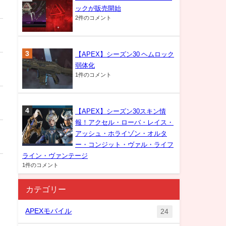
ックが販売開始
2件のコメント
【APEX】シーズン30 ヘムロック
弱体化
1件のコメント
【APEX】シーズン30スキン情
報！アクセル・ローバ・レイス・
アッシュ・ホライゾン・オルタ
ー・コンジット・ヴァル・ライフ
ライン・ヴァンテージ
1件のコメント
カテゴリー
APEXモバイル
24