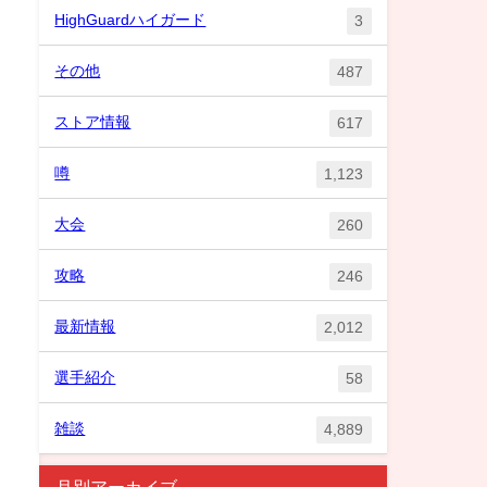
HighGuardハイガード
3
その他
487
ストア情報
617
噂
1,123
大会
260
攻略
246
最新情報
2,012
選手紹介
58
雑談
4,889