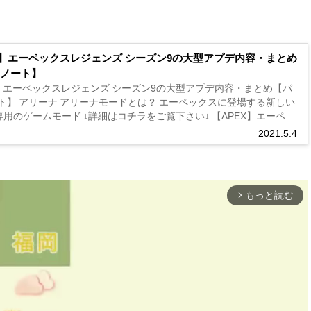
X】エーペックスレジェンズ シーズン9の大型アプデ内容・まとめ
ノート】
X】エーペックスレジェンズ シーズン9の大型アプデ内容・まとめ【パ
ト】 アリーナ アリーナモードとは？ エーペックスに登場する新しい
ド ↓詳細はコチラをご覧下さい↓ 【APEX】エーペッ
ェンズ公式サイト「アリーナの紹介」重要ポイント・日本語訳まと
2021.5.4
もっと読む
arrow_forward_ios