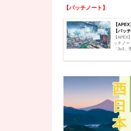
【パッチノート】
【APE
【パッチ
【APE
ッチノー
「3v3」専用のゲームモー
クスレジ
め...