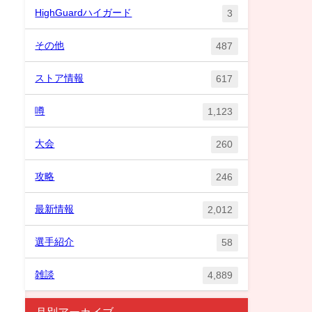
HighGuardハイガード
3
その他
487
ストア情報
617
噂
1,123
大会
260
攻略
246
最新情報
2,012
選手紹介
58
雑談
4,889