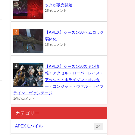
ックが販売開始
2件のコメント
【APEX】シーズン30 ヘムロック
弱体化
1件のコメント
【APEX】シーズン30スキン情
報！アクセル・ローバ・レイス・
アッシュ・ホライゾン・オルタ
ー・コンジット・ヴァル・ライフ
ライン・ヴァンテージ
1件のコメント
カテゴリー
APEXモバイル
24