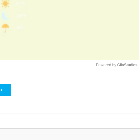
Powered by 
GliaStudios
Unmute
er