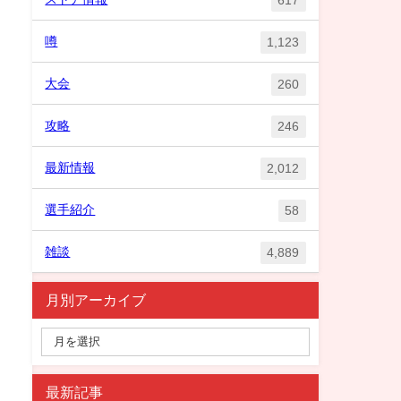
噂
1,123
大会
260
攻略
246
最新情報
2,012
選手紹介
58
雑談
4,889
月別アーカイブ
最新記事