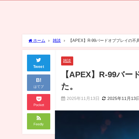
ホーム
雑談
【APEX】R-99バードオブプレイの
雑談
Tweet
【APEX】R-99
B!
た。
はてブ
2025年11月13日
2025年11月13
Pocket
Feedly