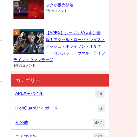
ックが販売開始
2件のコメント
【APEX】シーズン30スキン情
報！アクセル・ローバ・レイス・
アッシュ・ホライゾン・オルタ
ー・コンジット・ヴァル・ライフ
ライン・ヴァンテージ
1件のコメント
カテゴリー
APEXモバイル
24
HighGuardハイガード
3
その他
487
ストア情報
617