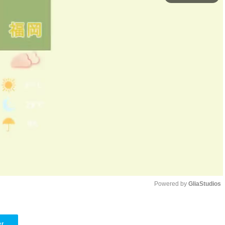
Powered by 
GliaStudios
Unmute
er