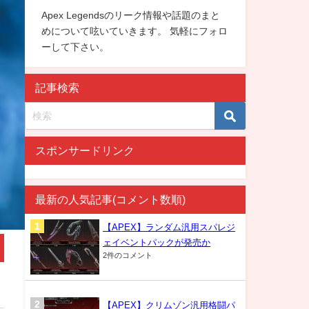
Apex Legendsのリーク情報や話題のまと
めについて呟いていきます。 気軽にフォロ
ーして下さい。
記事検索
スポンサードリンク
最新の人気記事(コメント数順)
【APEX】ランダム汎用スパレジ
ェイベントパックが発売か
2件のコメント
【APEX】クリムゾン汎用格闘パ