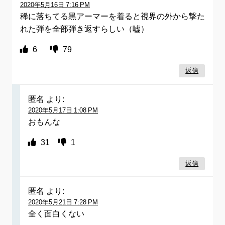
2020年5月16日 7:16 PM
稀に落ちてる黒アーマーを着ると視界の外から撃た
れた弾を全部弾き返すらしい（嘘）
6
79
返信
匿名
より:
2020年5月17日 1:08 PM
おもんな
31
1
返信
匿名
より:
2020年5月21日 7:28 PM
全く面白くない