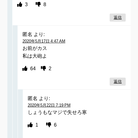
3
8
返信
匿名
より:
2020年5月17日 4:47 AM
お前がカス
私は大砲よ
64
2
返信
匿名
より:
2020年5月22日 7:19 PM
しょうもなマジで失せろ寒
1
6