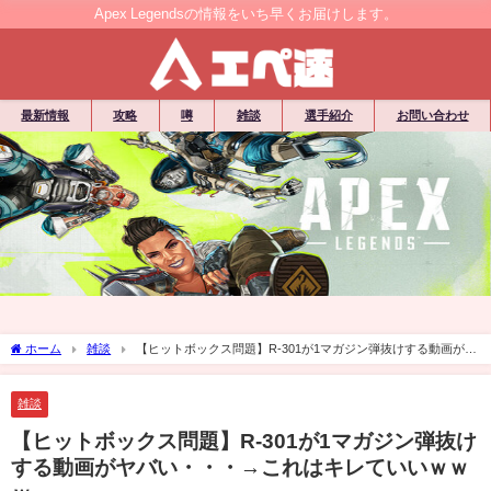
Apex Legendsの情報をいち早くお届けします。
最新情報
攻略
噂
雑談
選手紹介
お問い合わせ
ホーム
雑談
【ヒットボックス問題】R-301が1マガジン弾抜けする動画がヤ
バい・・・→これはキレていいｗｗｗ
雑談
【ヒットボックス問題】R-301が1マガジン弾抜け
する動画がヤバい・・・→これはキレていいｗｗ