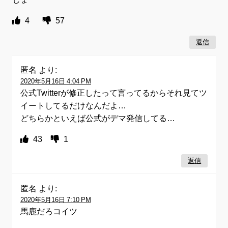
4
57
返信
匿名
より:
2020年5月16日 4:04 PM
公式Twitterが修正したって言ってるからそれ見てツ
イートしてるだけなんだよ…
どちらかといえば公式がデマ発信してる…
43
1
返信
匿名
より:
2020年5月16日 7:10 PM
馬鹿だろコイツ