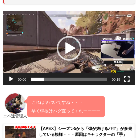
動
画
プ
レ
ー
ヤ
ー
00:00
00:18
これはヤバいですね・・・
早く弾抜けバグ直ってくれーーーー
エペ速管理人
【APEX】シーズン5から「弾が抜けるバグ」が多発
している模様・・・原因はキャラクターの「手」