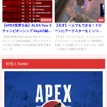
最新情報
雑談
【APEX世界大会】ALGS Year 3
【天才】一人でもできる！ドロ
チャンピオンシップ Day2の結果
ーンにアークスターをくっつけ
→グループステージを1位で突破
る方法
【APEX世界大会】ALGS Year 3 チャンピ
【天才】一人でもできる！ドローンにアー
オンシップ Day2の結果→グループステー
クスターをくっつける方法 エペ速管理人
したのは前回の世界王者チーム
ジを1位で突破したのは前回の世界王者チ
失敗したら顔面にアークスターがぶっ刺さ
「DarkZero」
ーム「D...
って死ぬので練習が必要で...
管理人Twitter