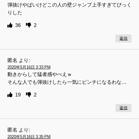
弾抜けやばいけどこの人の壁ジャンプ上手すぎてびっく
りした
36
2
返信
匿名
より:
2020年5月16日 3:33 PM
動きからして猛者感やべえｗ
そんな人でも弾抜けしたら一気にピンチになるわな…
19
2
返信
匿名
より:
2020年5月16日 3:35 PM