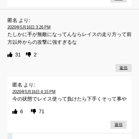
匿名
より:
2020年5月16日 3:26 PM
たしかに手が無敵になってんならレイスの走り方って前
方以外からの攻撃に強すぎるな
31
2
返信
匿名
より:
2020年5月16日 4:15 PM
今の状態でレイス使って負けたら下手くそって事や
6
71
返信