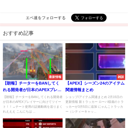
エペ速をフォローする
おすすめ記事
最新情報
雑談
【朗報】チーターをBANしてく
【APEX】シーズン24のアイテム
れる開発者が日本のAPEXプレイ
関連情報まとめ
ヤーに向けてツイート！！→チ
【朗報】チーターをBANしてくれる開発者
ショップ/アイテム関連まとめ 2月15日の
が日本のAPEXプレイヤーに向けてツイー
更新情報 新トラッカー ローバ様扇のトラ
ート使用の証拠動画を送りまく
ト！！→チート使用の証拠動画を送りまく
ッカーが3月5日に追加 にゃんこトラッカ
れえええ
れえええ こんにちは ...
ー（シティーキャッ...