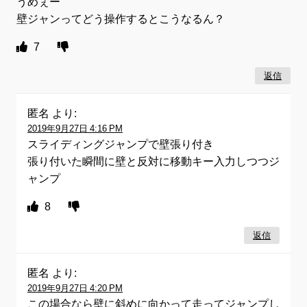
うめぇー
壁ジャンってどう操作するとこうなるん？
7
返信
匿名
より:
2019年9月27日 4:16 PM
スライディングジャンプで壁張り付き
張り付いた瞬間に壁と反対に移動キー入力しつつジ
ャンプ
8
返信
匿名
より:
2019年9月27日 4:20 PM
この場合なら壁に斜めに向かって走ってジャンプし