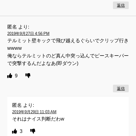
返信
匿名
より:
2019年9月27日 4:56 PM
テルミット壁キックで飛び越えるぐらいでクリップ行き
wwww
俺ならテルミットのど真ん中突っ込んでピースキーパー
で突撃するんだよなあ(即ダウン)
9
返信
匿名
より:
2019年9月29日 11:03 AM
それはナイス判断だわw
3