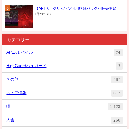
【APEX】クリムゾン汎用格闘パックが販売開始
1件のコメント
カテゴリー
APEXモバイル
24
HighGuardハイガード
3
その他
487
ストア情報
617
噂
1,123
大会
260