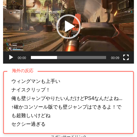
画
プ
レ
ー
ヤ
ー
00:00
00:09
海外の反応
ウィングマンも上手い
ナイスクリップ！
俺も壁ジャンプやりたいんだけどPS4なんだよね...
↑確かコンソール版でも壁ジャンプはできるよ！で
も超難しいけどね
セクシー過ぎる
スポンサードリンク