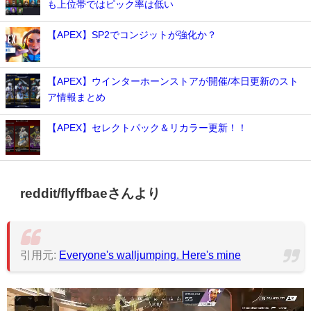
も上位帯ではピック率は低い
【APEX】SP2でコンジットが強化か？
【APEX】ウインターホーンストアが開催/本日更新のスト
ア情報まとめ
【APEX】セレクトパック＆リカラー更新！！
reddit/flyffbaeさんより
引用元:
Everyone's walljumping. Here's mine
動