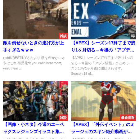
雑談
噂
敵を倒せないときの逃げ方が上
【APEX】シーズン17終了まで残
手すぎるｗｗｗ
り1ヶ月切る→今後の「アプデ情
報」まとめ
reddit/DESTlNYさんより 敵を倒せないと
【APEX】シーズン17終了まで残り1ヶ月
きはこれ 引用元:If you can't beat them,
切る→今後の「アプデ情報」まとめ シー
yeet them ...
ズン18が1ヶ月後に開始されます。
Season 18 of...
雑談
最新情報
【画像・小ネタ】今週のエーペ
【APEX】「外伝イベント」のミ
ックスレジェンズイラスト集、
ラージュのスキン紹介動画が公
他
開！！