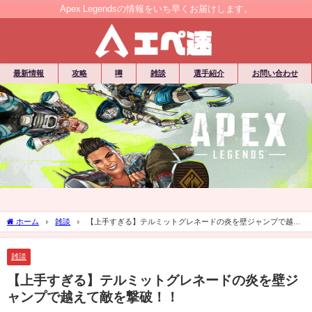
Apex Legendsの情報をいち早くお届けします。
最新情報
攻略
噂
雑談
選手紹介
お問い合わせ
ホーム
雑談
【上手すぎる】テルミットグレネードの炎を壁ジャンプで越え
て敵を撃破！！
雑談
【上手すぎる】テルミットグレネードの炎を壁ジ
ャンプで越えて敵を撃破！！