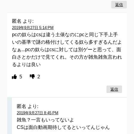
返信
匿名
より:
2019年9月27日 5:14 PM
pcの奴らはcsは違う土俵なのにpcと同じ下手上手
いの基準で謎の格付けしてくる奴ら多すぎるんだよ
なぁ...pcの奴らはcsに対しては別ゲーと思って、面
白さとかだけで見てくれ。その方が雑魚雑魚言われ
るよりは良い
5
2
返信
匿名
より:
2019年9月27日 8:45 PM
雑魚？一言もいってないよ
CSは面白動画期待してるといってんじゃん