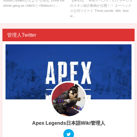
reddit/CryAllenさんより 引用元: Drew the
【APEX】「外伝イベント」のミラージュ
whole gang as chibi's! ( +Wattson ) ...
のスキン紹介動画が公開！！ エーペック
ス公式ツイート Three words: Win. And
w...
管理人Twitter
Apex Legends日本語Wiki管理人