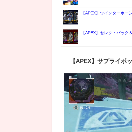
【APEX】ウインターホー
【APEX】セレクトパック
【APEX】サプライボ
動
画
プ
レ
ー
ヤ
ー