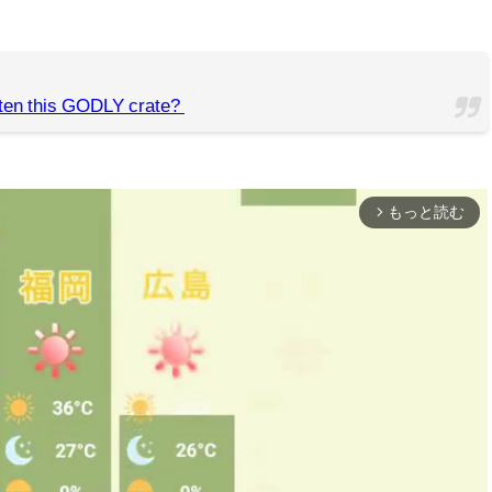
ten this GODLY crate?
もっと読む
arrow_forward_ios