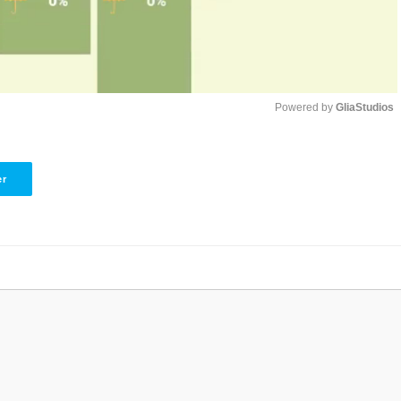
Powered by 
GliaStudios
Unmute
er