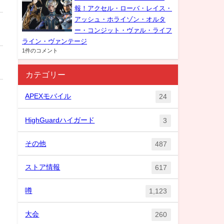
報！アクセル・ローバ・レイス・
アッシュ・ホライゾン・オルタ
ー・コンジット・ヴァル・ライフ
ライン・ヴァンテージ
1件のコメント
カテゴリー
APEXモバイル
24
HighGuardハイガード
3
その他
487
ストア情報
617
噂
1,123
大会
260