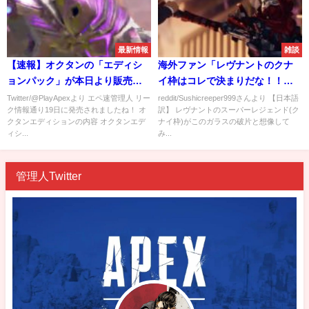
最新情報
雑談
【速報】オクタンの「エディシ
海外ファン「レヴナントのクナ
ョンパック」が本日より販売開
イ枠はコレで決まりだな！！」
始！！オクタンメインはもちろ
→ローバの復讐心を煽るなｗｗ
Twitter/@PlayApexより エペ速管理人 リー
reddit/Sushicreeper999さんより 【日本語
ク情報通り19日に発売されましたね！ オ
訳】 レヴナントのスーパーレジェンド(ク
ん買うよな！？
ｗ
クタンエディションの内容 オクタンエデ
ナイ枠)がこのガラスの破片と想像して
ィシ...
み...
管理人Twitter