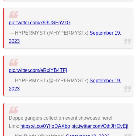
pic.twitter.com/x93USFpVzG
— HYPERMYST (@HYPERMYSTx)
September 19,
2023
pic.twitter.com/eRxlYB4TFj
— HYPERMYST (@HYPERMYSTx)
September 19,
2023
Doppelgangers collection event showcase here!
Link:
https://t.co/0YlIoDAXbo
pic.twitter.com/OthJHOvEjl