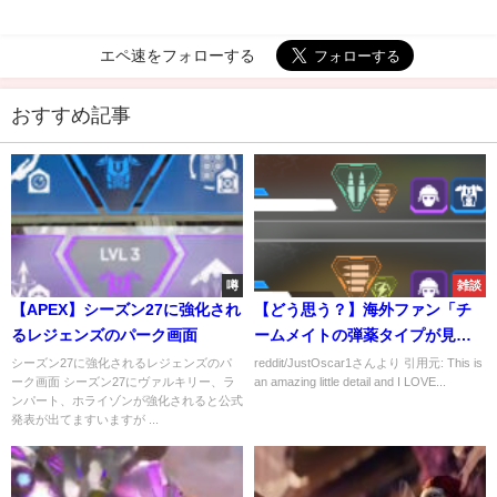
エペ速をフォローする
おすすめ記事
噂
雑談
【APEX】シーズン27に強化され
【どう思う？】海外ファン「チ
るレジェンズのパーク画面
ームメイトの弾薬タイプが見れ
る機能マジで良いよな？」
シーズン27に強化されるレジェンズのパ
reddit/JustOscar1さんより 引用元: This is
ーク画面 シーズン27にヴァルキリー、ラ
an amazing little detail and I LOVE...
ンパート、ホライゾンが強化されると公式
発表が出てますいますが ...