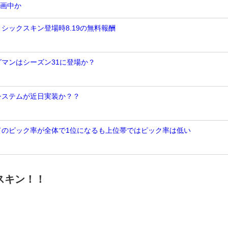
計画中か
ミシックスキン登場時8.19の無料報酬
グマンはシーズン31に登場か？
Nシステムが近日実装か？？
ンドのピック率が全体で1位になるも上位帯ではピック率は低い
スキン！！