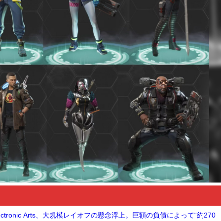
tronic Arts、大規模レイオフの懸念浮上。巨額の負債によって“約270