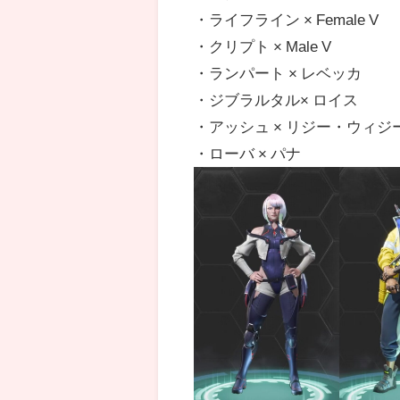
・ライフライン × Female V
・クリプト × Male V
・ランパート × レベッカ
・ジブラルタル× ロイス
・アッシュ × リジー・ウィジ
・ローバ × パナ