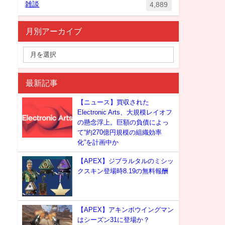
雑談
4,889
月別アーカイブ
最新記事
【ニュース】買収された
Electronic Arts、大規模レイオフ
の懸念浮上。巨額の負債によっ
て“約270億円規模の組織効率
化”を計画中か
【APEX】ジブラルタルのミシッ
クスキン登場時8.19の無料報酬
【APEX】アキンボウイングマン
はシーズン31に登場か？