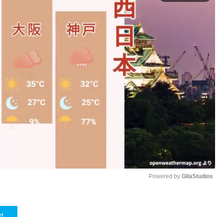
Powered by 
GliaStudios
Unmute
er