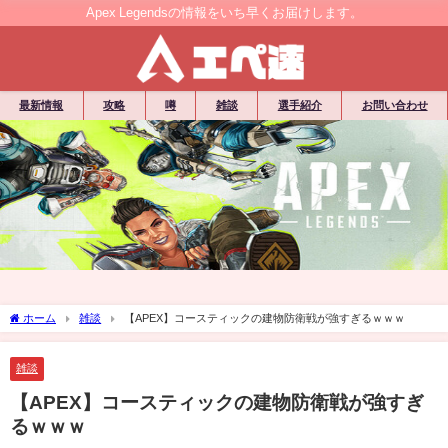
Apex Legendsの情報をいち早くお届けします。
最新情報
攻略
噂
雑談
選手紹介
お問い合わせ
ホーム
雑談
【APEX】コースティックの建物防衛戦が強すぎるｗｗｗ
雑談
【APEX】コースティックの建物防衛戦が強すぎ
るｗｗｗ