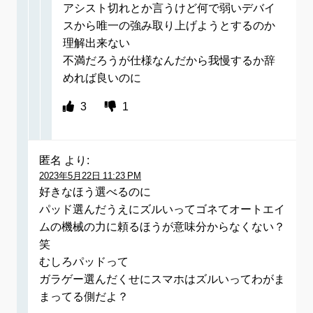
アシスト切れとか言うけど何で弱いデバイ
スから唯一の強み取り上げようとするのか
理解出来ない
不満だろうが仕様なんだから我慢するか辞
めれば良いのに
3
1
匿名
より:
2023年5月22日 11:23 PM
好きなほう選べるのに
パッド選んだうえにズルいってゴネてオートエイ
ムの機械の力に頼るほうが意味分からなくない？
笑
むしろパッドって
ガラゲー選んだくせにスマホはズルいってわがま
まってる側だよ？