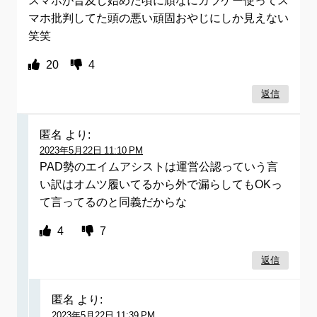
マホ批判してた頭の悪い頑固おやじにしか見えない
笑笑
20
4
返信
匿名
より:
2023年5月22日 11:10 PM
PAD勢のエイムアシストは運営公認っていう言
い訳はオムツ履いてるから外で漏らしてもOKっ
て言ってるのと同義だからな
4
7
返信
匿名
より:
2023年5月22日 11:39 PM