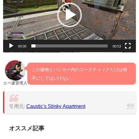
レ
ー
ヤ
ー
00:00
00:53
この建物とバンカー内のコースティックだけは相
手にしてはいけない...
エペ速管理人
引用元:
Caustic's Stinky Apartment
オススメ記事