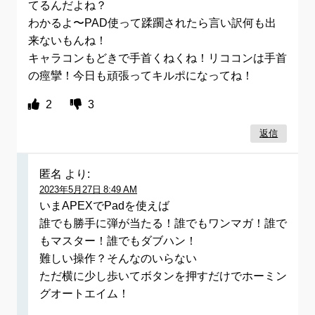
てるんだよね？
わかるよ〜PAD使って蹂躙されたら言い訳何も出
来ないもんね！
キャラコンもどきで手首くねくね！リココンは手首
の痙攣！今日も頑張ってキルポになってね！
2
3
返信
匿名
より:
2023年5月27日 8:49 AM
いまAPEXでPadを使えば
誰でも勝手に弾が当たる！誰でもワンマガ！誰で
もマスター！誰でもダブハン！
難しい操作？そんなのいらない
ただ横に少し歩いてボタンを押すだけでホーミン
グオートエイム！