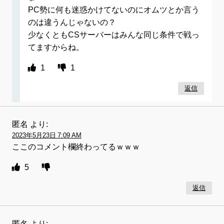
PC勢に何も迷惑かけてないのにオムツとか言う
のは違うんじゃないの？
少なくともCSサーバーはみんな同じ条件で戦っ
てますからね。
1
1
返信
匿名
より:
2023年5月23日 7:09 AM
ここのコメント欄終わってるｗｗｗ
5
返信
匿名
より: