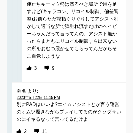
俺たちキーマウ勢は然るべき場所で用を足
すけど(キャラコン、リコイル制御、偏差調
整)お前らただ親指ぐりぐりしてアシスト利
かして適当な所で弾垂れ流すだけのベイビ
ーちゃんだって言ってんの。アシスト無か
ったらまともにリコイル制御すら出来ない
の所をおむつ履かせてもらってんだからそ
こ自覚しような
3
9
匿名
より:
2023年5月22日 11:15 PM
別にPADはいいよ?エイムアシストとか言う運営
のオムツ履きながらプレイしてるのがクソダサい
のにイキるなって言ってるだけよ
2
11