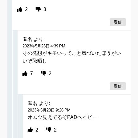
2
3
返信
匿名
より:
2023年5月23日 4:39 PM
その発想がキモいってこと気づいたほうがい
いぞ恥晒し
7
2
返信
匿名
より:
2023年5月23日 9:26 PM
オムツ見えてるぞPADベイビー
2
2