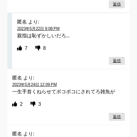
返信
匿名
より:
2023年5月22日 9:08 PM
親指は恥ずかしいだろ...
7
8
返信
匿名
より:
2023年5月24日 12:09 PM
一生手首くねらせてボコボコにされてろ雑魚が
2
3
返信
匿名
より: