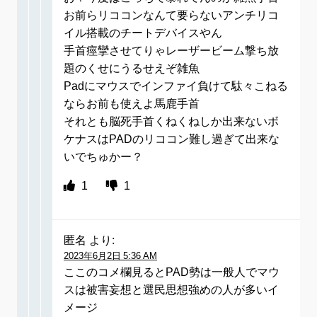
お前らリココンなんて要らないアンチリコ
イル搭載のチートデバイスやん
手首痙攣させてりゃレーザービーム撃ち放
題のくせにうるせえぞ雑魚
Padにマウスでインファイ負けて駄々こねる
ならお前も使えよ馬鹿手首
それとも脳死手首くねくねしか出来ないボ
ケナスはPADのリココン難し過ぎて出来な
いでちゅかー？
1
1
匿名
より:
2023年6月2日 5:36 AM
ここのコメ欄見るとPAD勢は一般人でマウ
スは被害妄想と選民思想強めの人が多いイ
メージ