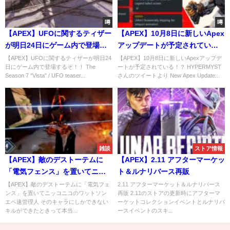
噂
噂
【APEX】UFOに関するティザー
【APEX】10月8日に新しいApex
が明日24日にゲーム内で登場す
アップデートが予定されてい
るぞ！！
る！？
【APEX】UFOに関するティザーが明日24
【APEX】10月8日に新しいApexアップデ
日にゲーム内で登場するぞ！！ The
ートが予定されている！？ HYPERMYST
Season 7 "Vista" / UFO teaser...
さんのツイートより New Apex Update...
雑談
ストア情報
【APEX】敵のデストーテムに
【APEX】2.11 アフターマーケッ
「電気フェンス」を置いてニッ
ト＆ルナリバース再販
コニコのワットソン
【APEX】敵のデストーテムに「電気フェ
2.11 アフターマーケット＆ルナリバース
ンス」を置いてニッコニコのワットソン
再販 2.11のストアの更新時にアフターマ
エペ速管理人 そのキャラにしかできない
ーケットコレクションイベントとルナリバ
キルができたときって本当...
ースイベントのスキ...