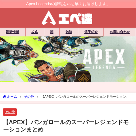
Apex Legendsの情報をいち早くお届けします。
最新情報
攻略
噂
雑談
選手紹介
お問い合わせ
ホーム
その他
【APEX】バンガロールのスーパーレジェンドモーションま
とめ
その他
【APEX】バンガロールのスーパーレジェンドモ
ーションまとめ