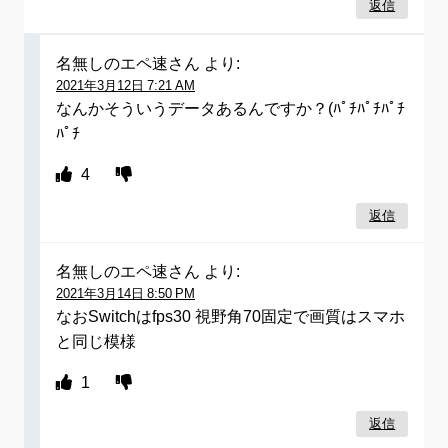
返信
名無しのエペ速さん
より:
2021年3月12日 7:21 AM
なんかそういうデータあるんですか？(ﾊﾟﾁﾊﾟﾁﾊﾟﾁ
ﾊﾟﾁ
4
返信
名無しのエペ速さん
より:
2021年3月14日 8:50 PM
なおSwitchはfps30 視野角70固定で画質はスマホ
と同じ模様
1
返信