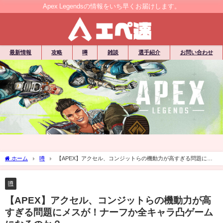
Apex Legendsの情報をいち早くお届けします。
最新情報
攻略
噂
雑談
選手紹介
お問い合わせ
ホーム
噂
【APEX】アクセル、コンジットらの機動力が高すぎる問題にメ
スが！ナーフか全キャラ凸ゲームになるのか？
噂
【APEX】アクセル、コンジットらの機動力が高
すぎる問題にメスが！ナーフか全キャラ凸ゲーム