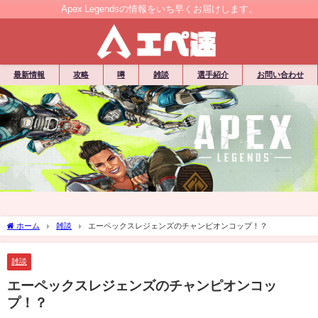
Apex Legendsの情報をいち早くお届けします。
最新情報
攻略
噂
雑談
選手紹介
お問い合わせ
ホーム
雑談
エーペックスレジェンズのチャンピオンコップ！？
雑談
エーペックスレジェンズのチャンピオンコッ
プ！？