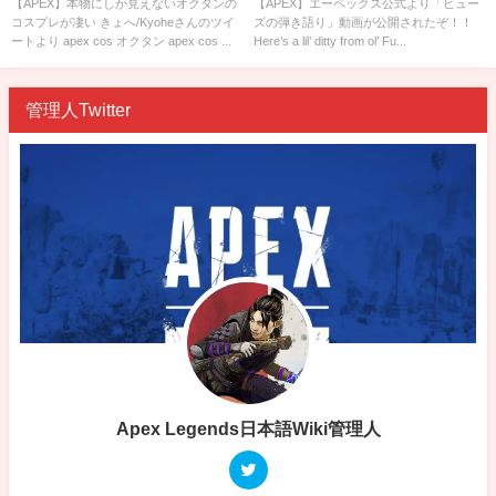
公開されたぞ！！
【APEX】本物にしか見えないオクタンの
【APEX】エーペックス公式より「ヒュー
コスプレが凄い きょへ/Kyoheさんのツイ
ズの弾き語り」動画が公開されたぞ！！
ートより apex cos オクタン apex cos ...
Here’s a lil’ ditty from ol’ Fu...
管理人Twitter
Apex Legends日本語Wiki管理人