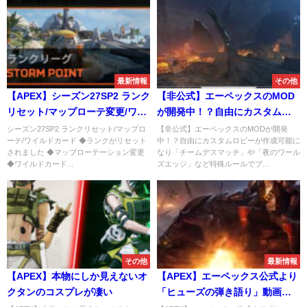
最新情報
その他
【APEX】シーズン27SP2 ランク
【非公式】エーペックスのMOD
リセット/マップローテ変更/ワイ
が開発中！？自由にカスタムロ
ルドカード
ビーが作成可能になり「チーム
シーズン27SP2 ランクリセット/マップロ
【非公式】エーペックスのMODが開発
ーテ/ワイルドカード ◆ランクがリセット
中！？自由にカスタムロビーが作成可能に
デスマッチ」や「夜のワールズ
されました ◆マップローテーション変更
なり「チームデスマッチ」や「夜のワール
エッジ」など特殊ルールでプレ
◆ワイルドカード...
ズエッジ」など特殊ルールでプ...
イ可能に
その他
最新情報
【APEX】本物にしか見えないオ
【APEX】エーペックス公式より
クタンのコスプレが凄い
「ヒューズの弾き語り」動画が