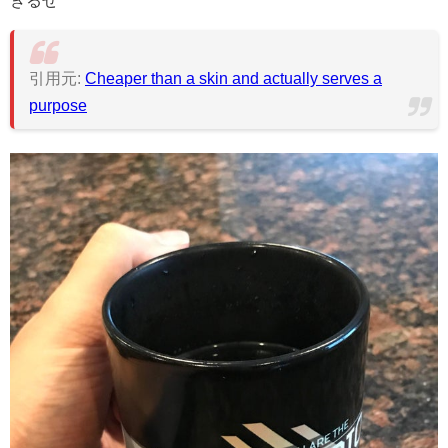
きるぜ
引用元:
Cheaper than a skin and actually serves a
purpose