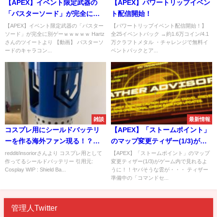
【APEX】イベント限定武器の
【APEX】パワートリップイベン
「バスターソード」が完全に別
ト配信開始！
ゲーｗｗｗｗｗ
【APEX】イベント限定武器の「バスター
【パワートリップイベント配信開始！】
ソード」が完全に別ゲーｗｗｗｗｗ Hartz
全25イベントパック →約1.6万コイン/4.1
さんのツイートより 【動画】 バスターソ
万クラフトメタル ・チャレンジで無料イ
ードのキャラコン...
ベントパックとア...
雑談
最新情報
コスプレ用にシールドバッテリ
【APEX】「ストームポイント」
ーを作る海外ファン現る！？・
のマップ変更ティザー(1/3)がゲ
他
ーム内で見れるように！！ヤバ
reddit/insoriorさんより コスプレ用として
【APEX】「ストームポイント」のマップ
作ってるシールドバッテリー 引用元:
変更ティザー(1/3)がゲーム内で見れるよ
そうな雲が・・・
Cosplay WIP : Shield Ba...
うに！！ヤバそうな雲が・・・ ティザー
準備中の「コマンドセ...
管理人Twitter