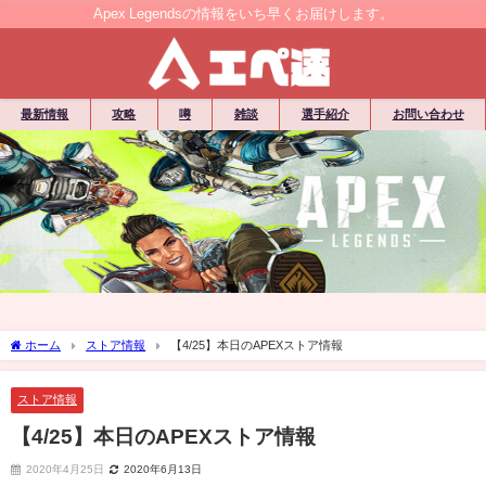
Apex Legendsの情報をいち早くお届けします。
最新情報
攻略
噂
雑談
選手紹介
お問い合わせ
ホーム
ストア情報
【4/25】本日のAPEXストア情報
ストア情報
【4/25】本日のAPEXストア情報
2020年4月25日
2020年6月13日