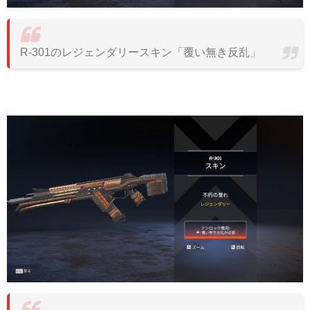
R-301のレジェンダリースキン「覆い無き反乱」