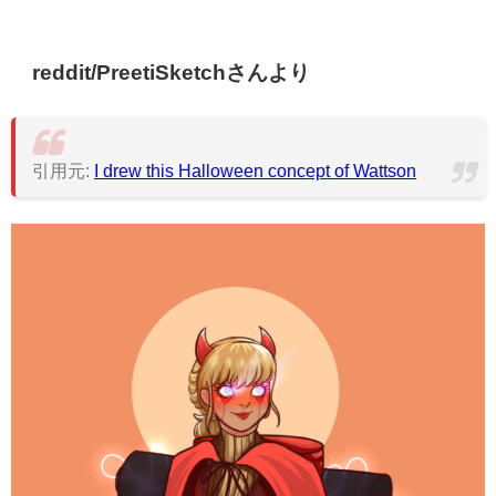
reddit/PreetiSketchさんより
引用元:
I drew this Halloween concept of Wattson