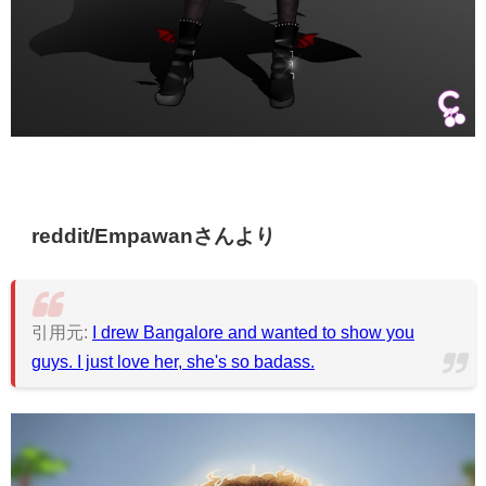
reddit/Empawanさんより
引用元:
I drew Bangalore and wanted to show you
guys. I just love her, she's so badass.