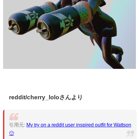
reddit/cherry_loloさんより
引用元:
My try on a reddit user inspired outfit for Wattson
🙂