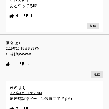
あと立ってる時
4
1
返信
匿名
より:
2019年10月8日 8:23 PM
CS雑魚wwww
1
5
返信
匿名
より:
2020年1月5日 9:58 AM
喧嘩勢誘導ビーコン設置完了ですね
3