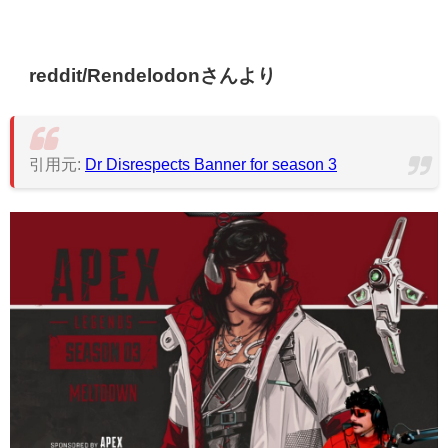
reddit/Rendelodonさんより
引用元:
Dr Disrespects Banner for season 3