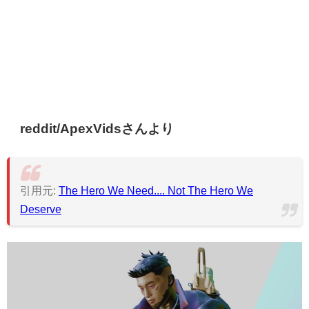
reddit/ApexVidsさんより
引用元:
The Hero We Need.... Not The Hero We
Deserve