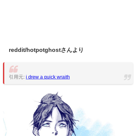
reddit/hotpotghostさんより
引用元:
i drew a quick wraith