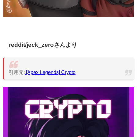
reddit/jeck_zeroさんより
引用元:
[Apex Legends] Crypto