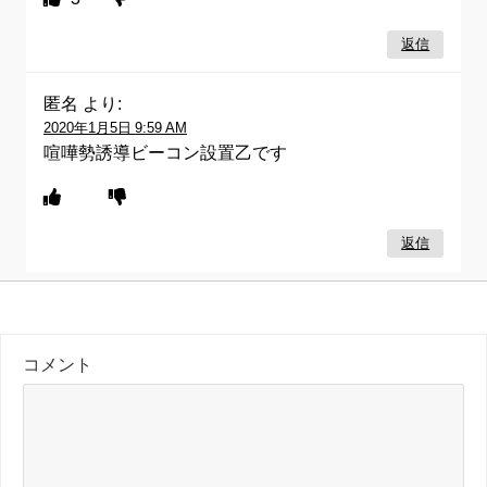
返信
匿名
より:
2020年1月5日 9:59 AM
喧嘩勢誘導ビーコン設置乙です
返信
コメント