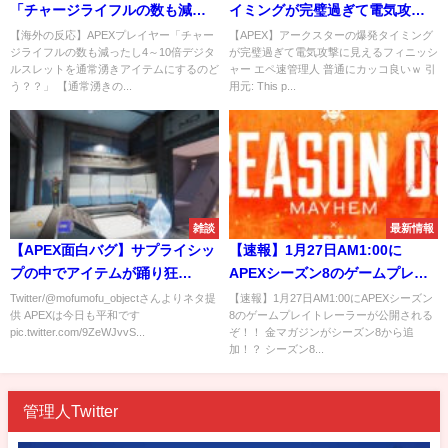
「チャージライフルの数も減っ
イミングが完璧過ぎて電気攻撃
たし4～10倍デジタルスレットを
に見えるフィニッシャー
【海外の反応】APEXプレイヤー「チャー
【APEX】アークスターの爆発タイミング
ジライフルの数も減ったし4～10倍デジタ
が完璧過ぎて電気攻撃に見えるフィニッシ
通常湧きアイテムにするのど
ルスレットを通常湧きアイテムにするのど
ャー エペ速管理人 普通にカッコ良いｗ 引
う？？」
う？？」 【通常湧きの...
用元: This p...
雑談
最新情報
【APEX面白バグ】サプライシッ
【速報】1月27日AM1:00に
プの中でアイテムが踊り狂
APEXシーズン8のゲームプレイ
う！？
トレーラーが公開されるぞ！！
Twitter/@mofumofu_objectさんよりネタ提
【速報】1月27日AM1:00にAPEXシーズン
供 APEXは今日も平和です
8のゲームプレイトレーラーが公開される
pic.twitter.com/9ZeWJvvS...
ぞ！！ 金マガジンがシーズン8から追
加！？ シーズン8...
管理人Twitter