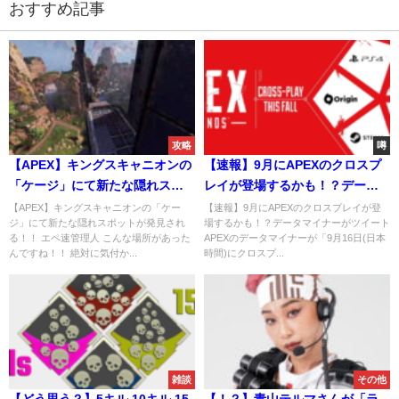
おすすめ記事
攻略
噂
【APEX】キングスキャニオンの
【速報】9月にAPEXのクロスプ
「ケージ」にて新たな隠れスポ
レイが登場するかも！？データ
ットが発見される！！
マイナーがツイート
【APEX】キングスキャニオンの「ケー
【速報】9月にAPEXのクロスプレイが登
ジ」にて新たな隠れスポットが発見され
場するかも！？データマイナーがツイート
る！！ エペ速管理人 こんな場所があった
APEXのデータマイナーが「9月16日(日本
んですね！！ 絶対に気付か...
時間)にクロスプ...
雑談
その他