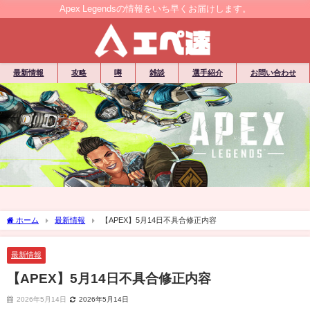
Apex Legendsの情報をいち早くお届けします。
最新情報
攻略
噂
雑談
選手紹介
お問い合わせ
ホーム
最新情報
【APEX】5月14日不具合修正内容
最新情報
【APEX】5月14日不具合修正内容
2026年5月14日
2026年5月14日