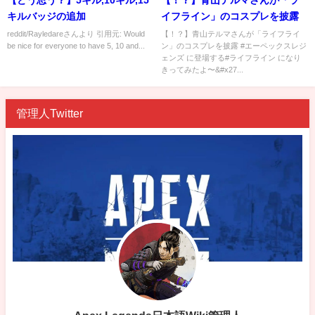
【どう思う？】5キル,10キル,15
【！？】青山テルマさんが「ラ
キルバッジの追加
イフライン」のコスプレを披露
reddit/Rayledareさんより 引用元: Would
【！？】青山テルマさんが「ライフライ
be nice for everyone to have 5, 10 and...
ン」のコスプレを披露 #エーペックスレジ
ェンズ に登場する#ライフライン になり
きってみたよ〜&#x27...
管理人Twitter