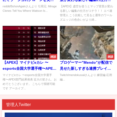
込ませるとワットソンの位置が
コチラ！！
reddit/BshonAgainさんより 引用元: Mirage
【APEX】虚空を使うとマップ背景が変わ
Clones Tell You Where Wattson Is...
る新しい編集の仕方がコチラ！！ エペ速
分かる
管理人 こう比較して見ると通常のワール
ズエッジの色合いがより綺...
雑談
雑談
【APEX】マイナビeカレ 〜
プロゲーマー”Mendo”が配信で
esports全国大学選手権〜APEX
見せた新しすぎる連携プレイが
部門は近畿大学が優勝
コチラ
マイナビeカレ 〜esports全国大学選手
Twitch/mendokusaiiさんより 練習編 応用
権〜APEX部門結果発表 近大の皆さん、お
編...
めでとうございます。 こちらで視聴可能
です アーカイブ...
管理人Twitter