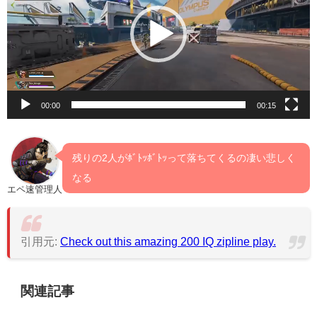
レ
ー
ヤ
ー
00:00
00:15
残りの2人がﾎﾞﾄｯﾎﾞﾄｯって落ちてくるの凄い悲しく
なる
エペ速管理人
引用元:
Check out this amazing 200 IQ zipline play.
関連記事