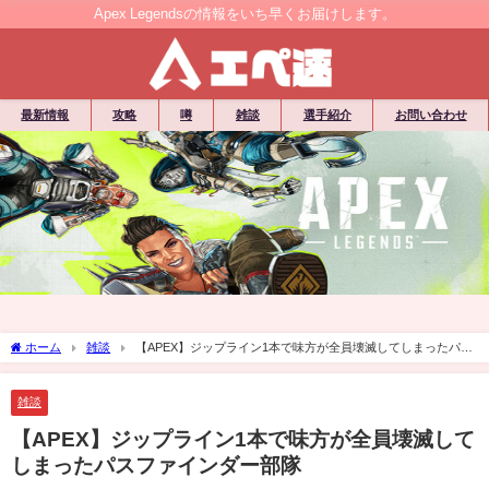
Apex Legendsの情報をいち早くお届けします。
最新情報
攻略
噂
雑談
選手紹介
お問い合わせ
ホーム
雑談
【APEX】ジップライン1本で味方が全員壊滅してしまったパス
ファインダー部隊
雑談
【APEX】ジップライン1本で味方が全員壊滅して
しまったパスファインダー部隊