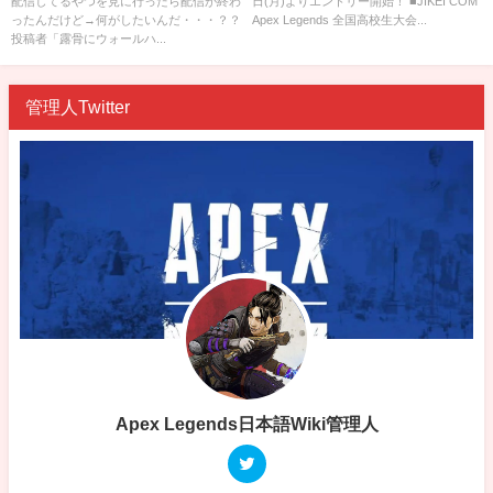
配信してるやつを見に行ったら配信が終わ
日(月)よりエントリー開始！ ■JIKEI COM
けど→何がしたいん
始！
ったんだけど→何がしたいんだ・・・？？
Apex Legends 全国高校生大会...
だ・・・？？
投稿者「露骨にウォールハ...
管理人Twitter
Apex Legends日本語Wiki管理人