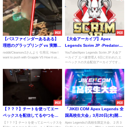
雑談
雑談
【パスファインダーあるある】
【大会アーカイブ】Apex
理想のグラップリング vs 実際の
Legends Scrim JP -Predators
グラップリング
PS4-【2020/06/06】
reddit/Cleansev2さんより 引用元: How I
YouTube/Apex Legends Scrim JP 大会ア
want to push with Grapple VS How it us...
ーカイブ エペ速管理人 6日に行われたエ
ーペックスの大会配信アーカイブです...
雑談
雑談
【？？？】チートを使ってエー
「JIKEI COM Apex Legends 全
ペックスを配信してるやつを見
国高校生大会」3月20日(木)開催
に行ったら配信が終わったんだ
決定！2月3日(月)エントリー開
【？？？】チートを使ってエーペックスを
Apex Legendsの高校生限定大会、２月３