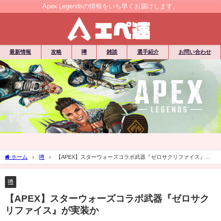
Apex Legendsの情報をいち早くお届けします。
最新情報
攻略
噂
雑談
選手紹介
お問い合わせ
ホーム
噂
【APEX】スターウォーズコラボ武器『ゼロサクリファイス』が
実装か
噂
【APEX】スターウォーズコラボ武器『ゼロサク
リファイス』が実装か