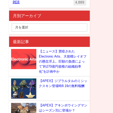
雑談
4,889
月別アーカイブ
最新記事
【ニュース】買収された
Electronic Arts、大規模レイオフ
の懸念浮上。巨額の負債によっ
て“約270億円規模の組織効率
化”を計画中か
【APEX】ジブラルタルのミシッ
クスキン登場時8.19の無料報酬
【APEX】アキンボウイングマン
はシーズン31に登場か？