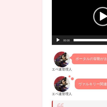
プ
レ
ー
ヤ
ー
00:00
ポータルの挙動が
エペ速管理人
ヴァルキリー関
エペ速管理人