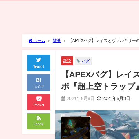
ホーム
雑談
【APEXバグ】レイスとヴァルキリー
雑談
バグ
Tweet
【APEXバグ】レ
B!
ボ『超上空トラップ
はてブ
2021年5月8日
2021年5月8日
Pocket
Feedly