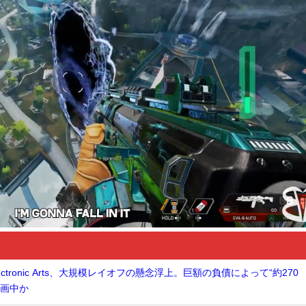
tronic Arts、大規模レイオフの懸念浮上。巨額の負債によって“約270
計画中か