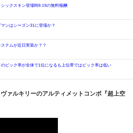
ミシックスキン登場時8.19の無料報酬
グマンはシーズン31に登場か？
Nシステムが近日実装か？？
ンドのピック率が全体で1位になるも上位帯ではピック率は低い
スとヴァルキリーのアルティメットコンボ『超上空