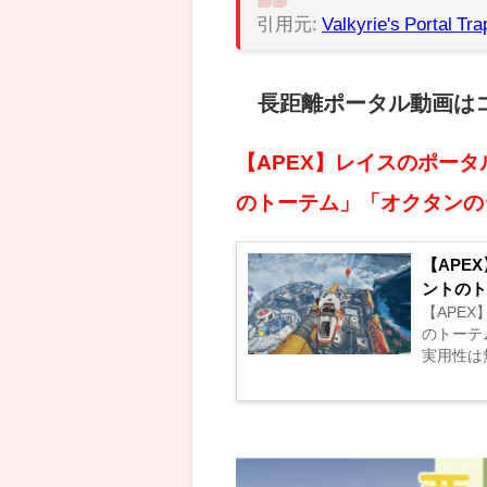
引用元:
Valkyrie's Portal Tra
長距離ポータル動画は
【APEX】レイスのポー
のトーテム」「オクタンの
【APE
ントのト
【APE
のトーテ
実用性は無いけ