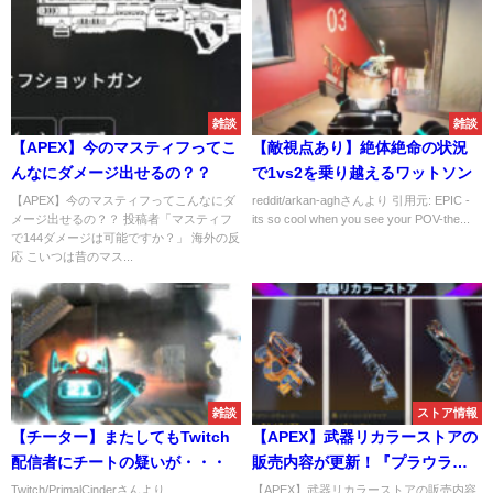
雑談
雑談
【APEX】今のマスティフってこ
【敵視点あり】絶体絶命の状況
んなにダメージ出せるの？？
で1vs2を乗り越えるワットソン
【APEX】今のマスティフってこんなにダ
reddit/arkan-aghさんより 引用元: EPIC -
メージ出せるの？？ 投稿者「マスティフ
its so cool when you see your POV-the...
で144ダメージは可能ですか？」 海外の反
応 こいつは昔のマス...
雑談
ストア情報
【チーター】またしてもTwitch
【APEX】武器リカラーストアの
配信者にチートの疑いが・・・
販売内容が更新！『プラウラ
ー』『トリプルテイク』
Twitch/PrimalCinderさんより
【APEX】武器リカラーストアの販売内容