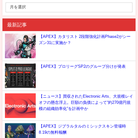
最新記事
【APEX】カタリスト 2段階強化計画Phase2がシー
ズン31に実施か？
【APEX】プロリーグSP2のグループ分けが発表
【ニュース】買収されたElectronic Arts、大規模レイ
オフの懸念浮上。巨額の負債によって“約270億円規
模の組織効率化”を計画中か
【APEX】ジブラルタルのミシックスキン登場時
8.19の無料報酬