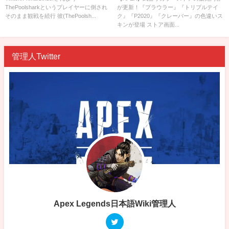
ThePoolsharkというプレイヤーに倒され
が更新！『プラウラー』『トリプルテイ
『P2020』『クレーバー』の色違
そのまま観戦を続行 彼(ThePoolsh...
ク』『P2020』『クレーバー』の色違いス
いスキンが登場
キンが登場 ストア画面...
管理人Twitter
Apex Legends日本語Wiki管理人