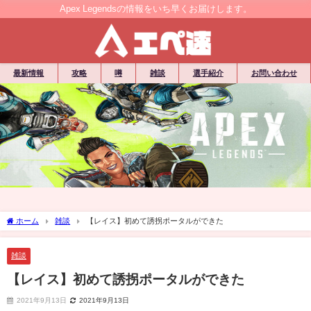
Apex Legendsの情報をいち早くお届けします。
最新情報
攻略
噂
雑談
選手紹介
お問い合わせ
ホーム
雑談
【レイス】初めて誘拐ポータルができた
雑談
【レイス】初めて誘拐ポータルができた
2021年9月13日
2021年9月13日