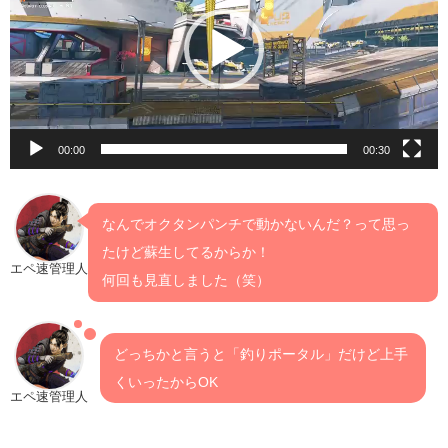
レ
ー
ヤ
ー
00:00
00:30
なんでオクタンパンチで動かないんだ？って思っ
たけど蘇生してるからか！
エペ速管理人
何回も見直しました（笑）
どっちかと言うと「釣りポータル」だけど上手
くいったからOK
エペ速管理人