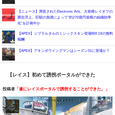
【ニュース】買収されたElectronic Arts、大規模レイオフの
懸念浮上。巨額の負債によって“約270億円規模の組織効率
化”を計画中か
【APEX】ジブラルタルのミシックスキン登場時8.19の無料
報酬
【APEX】アキンボウイングマンはシーズン31に登場か？
【レイス】初めて誘拐ポータルができた
投稿者
「遂にレイスポータルで誘拐することができた。」
動
画
プ