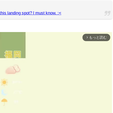
this landing spot? I must know. :<
もっと読む
arrow_forward_ios