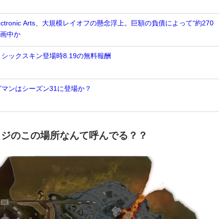
tronic Arts、大規模レイオフの懸念浮上。巨額の負債によって“約270
計画中か
ミシックスキン登場時8.19の無料報酬
グマンはシーズン31に登場か？
ッジのこの場所なんて呼んでる？？