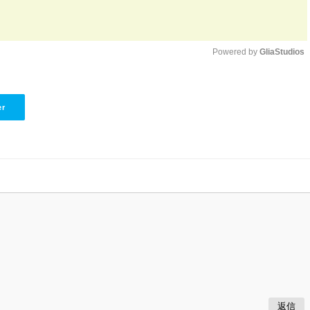
Powered by 
GliaStudios
Unmute
er
返信