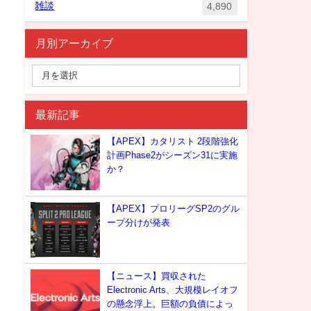
雑談
4,890
月別アーカイブ
最新記事
【APEX】カタリスト 2段階強化
計画Phase2がシーズン31に実施
か？
【APEX】プロリーグSP2のグル
ープ分けが発表
【ニュース】買収された
Electronic Arts、大規模レイオフ
の懸念浮上。巨額の負債によっ