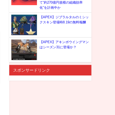
て“約270億円規模の組織効率
化”を計画中か
【APEX】ジブラルタルのミシッ
クスキン登場時8.19の無料報酬
【APEX】アキンボウイングマン
はシーズン31に登場か？
スポンサードリンク