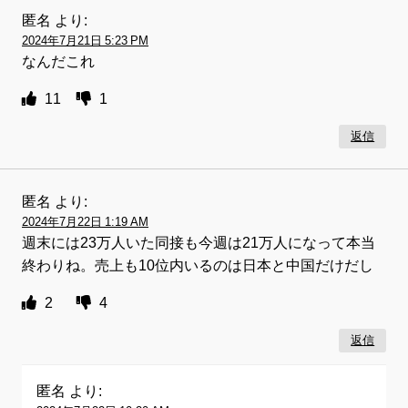
匿名
より:
2024年7月21日 5:23 PM
なんだこれ
11
1
返信
匿名
より:
2024年7月22日 1:19 AM
週末には23万人いた同接も今週は21万人になって本当
終わりね。売上も10位内いるのは日本と中国だけだし
2
4
返信
匿名
より: