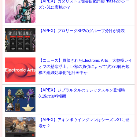
【APEX】カタリスト 2段階強化計画Phase2がシー
ズン31に実施か？
【APEX】プロリーグSP2のグループ分けが発表
【ニュース】買収されたElectronic Arts、大規模レイ
オフの懸念浮上。巨額の負債によって“約270億円規
模の組織効率化”を計画中か
【APEX】ジブラルタルのミシックスキン登場時
8.19の無料報酬
【APEX】アキンボウイングマンはシーズン31に登
場か？