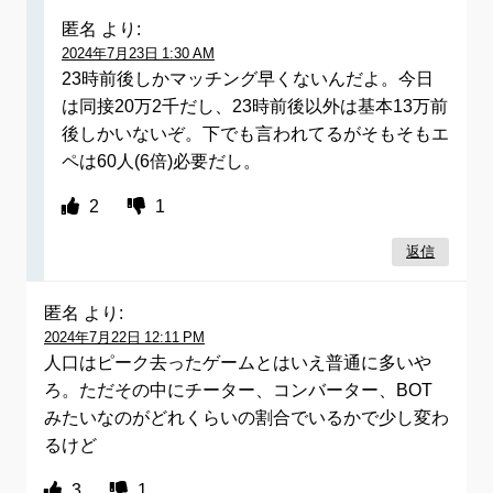
匿名
より:
2024年7月23日 1:30 AM
23時前後しかマッチング早くないんだよ。今日
は同接20万2千だし、23時前後以外は基本13万前
後しかいないぞ。下でも言われてるがそもそもエ
ペは60人(6倍)必要だし。
2
1
返信
匿名
より:
2024年7月22日 12:11 PM
人口はピーク去ったゲームとはいえ普通に多いや
ろ。ただその中にチーター、コンバーター、BOT
みたいなのがどれくらいの割合でいるかで少し変わ
るけど
3
1