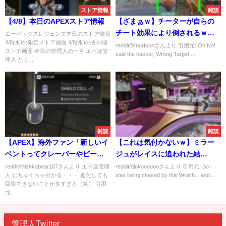
ストア情報
雑談
【4/8】本日のAPEXストア情報
【ざまぁｗ】チーターが自らの
チート効果により倒されるｗｗ
エーペックスレジェンズ本日のストア情報
4/8(水)の限定ストア画面 4/8(水)の古の理
ｗ
reddit/Smurfsonさんより 引用元: Oh No!
ストア画面 今日の管理人の一言 エペ速管
said the hacker, Wrong Target ...
理人 たく...
雑談
雑談
【APEX】海外ファン「新しいイ
【これは気付かないｗ】ミラー
ベントってクレーバーやピース
ジュがレイスに追われた結
キーパーよりもシールドセルの
果・・・
reddit/Mishkabear107さんより エペ速管理
reddit/djokooooooさんより 引用元: So i
人 むちゃくちゃ分かる・・・ 進化しても
was being chased by this Wraith... and...
ほうがレアだよね」
回復できないことが多すぎる（笑） 引用
元...
管理人Twitter