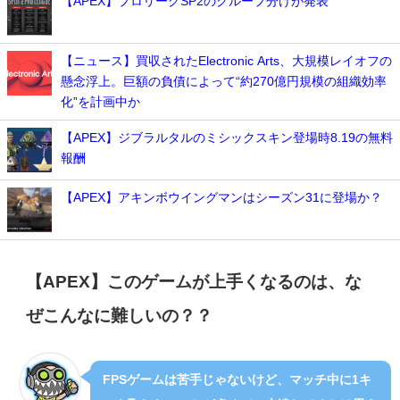
【APEX】プロリーグSP2のグループ分けが発表
【ニュース】買収されたElectronic Arts、大規模レイオフの
懸念浮上。巨額の負債によって“約270億円規模の組織効率
化”を計画中か
【APEX】ジブラルタルのミシックスキン登場時8.19の無料
報酬
【APEX】アキンボウイングマンはシーズン31に登場か？
【APEX】このゲームが上手くなるのは、な
ぜこんなに難しいの？？
FPSゲームは苦手じゃないけど、マッチ中に1キ