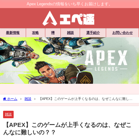
Apex Legendsの情報をいち早くお届けします。
最新情報
攻略
噂
雑談
選手紹介
お問い合わせ
ホーム
雑談
【APEX】このゲームが上手くなるのは、なぜこんなに難しい
の？？
雑談
【APEX】このゲームが上手くなるのは、なぜこ
んなに難しいの？？