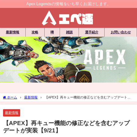
Apex Legendsの情報をいち早くお届けします。
最新情報
攻略
噂
雑談
選手紹介
お問い合わせ
ホーム
最新情報
【APEX】再キュー機能の修正などを含むアップデートが
実装【9/21】
最新情報
【APEX】再キュー機能の修正などを含むアップ
デートが実装【9/21】