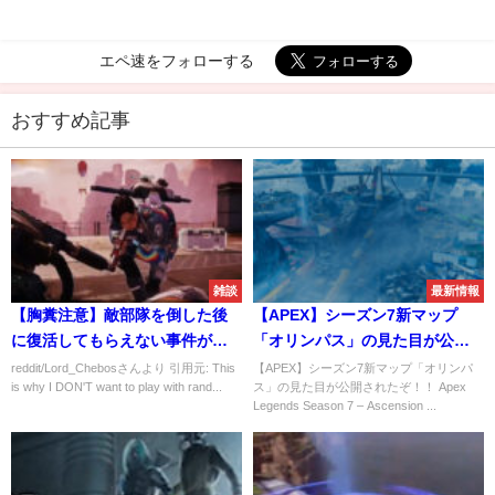
エペ速をフォローする
おすすめ記事
雑談
最新情報
【胸糞注意】敵部隊を倒した後
【APEX】シーズン7新マップ
に復活してもらえない事件が発
「オリンパス」の見た目が公開
生→これはOUTだわ・・・
されたぞ！！
reddit/Lord_Chebosさんより 引用元: This
【APEX】シーズン7新マップ「オリンパ
is why I DON'T want to play with rand...
ス」の見た目が公開されたぞ！！ Apex
Legends Season 7 – Ascension ...