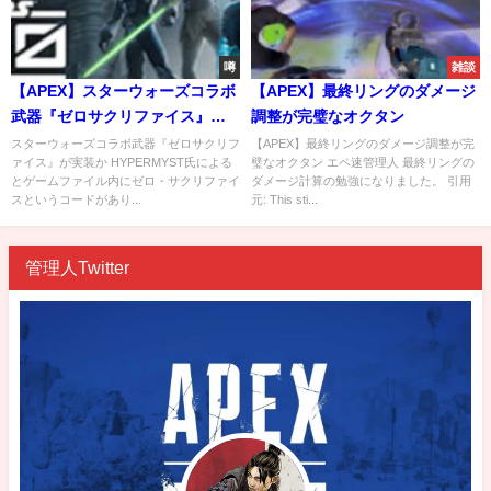
噂
雑談
【APEX】スターウォーズコラボ
【APEX】最終リングのダメージ
武器『ゼロサクリファイス』が
調整が完璧なオクタン
実装か
スターウォーズコラボ武器『ゼロサクリフ
【APEX】最終リングのダメージ調整が完
ァイス』が実装か HYPERMYST氏による
璧なオクタン エペ速管理人 最終リングの
とゲームファイル内にゼロ・サクリファイ
ダメージ計算の勉強になりました。 引用
スというコードがあり...
元: This sti...
管理人Twitter