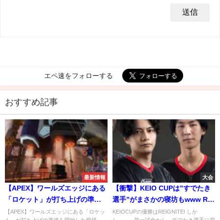
エペ速をフォローする
おすすめ記事
最新情報
大会
【APEX】ワールズエッジにある
【衝撃】KEIO CUPは”すでたき
「ロケット」が打ち上げの準備
選手”がまさかの寝坊もwww RIG
を開始した模様
が優勝！
【APEX】ワールズエッジにある「ロケッ
KEIOCUPの優勝はREIGNITE! しか