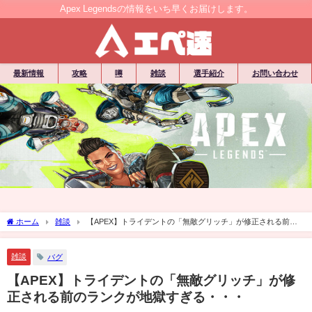
Apex Legendsの情報をいち早くお届けします。
最新情報
攻略
噂
雑談
選手紹介
お問い合わせ
ホーム
雑談
【APEX】トライデントの「無敵グリッチ」が修正される前の
ランクが地獄すぎる・・・
雑談
バグ
【APEX】トライデントの「無敵グリッチ」が修
正される前のランクが地獄すぎる・・・