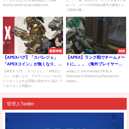
ト」が打ち上げの準備を開始した模様
し。。。第一試合から、すでたき選手に変
Rocket turned on pic.twitter.com...
わって、コーチのt23tatsu選手が参戦とい
う異例の幕...
最新情報
雑談
【APEXバグ】「スパレジェ」
【APEX】ランク戦でチームメー
「APEXコイン」が無くなり、ア
トに。。。（海外プレイヤーさ
カウントレベルが1にリセットさ
ん）
【APEXバグ】「スパレジェ」「APEXコ
redditより Got Punched Off By A
イン」が無くなり、アカウントレベルが1
Teammate in Ranked byu/Namestorm
れる問題が発生中か
にリセットされる問題が発生中か 追記: デ
inapexl...
ータリセット問題の...
管理人Twitter