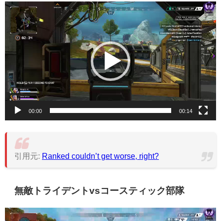
動
画
プ
レ
ー
ヤ
ー
00:00
00:14
引用元:
Ranked couldn’t get worse, right?
無敵トライデントvsコースティック部隊
動