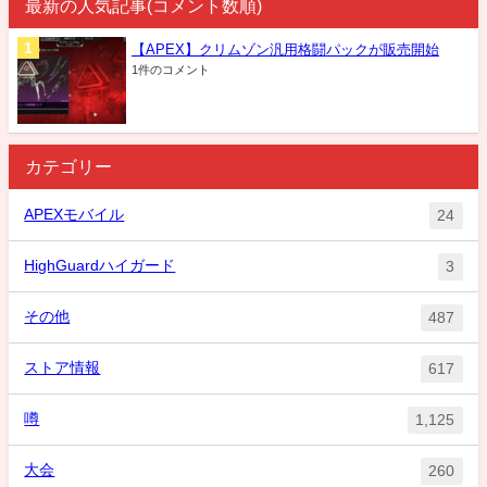
最新の人気記事(コメント数順)
【APEX】クリムゾン汎用格闘パックが販売開始
1件のコメント
カテゴリー
APEXモバイル
24
HighGuardハイガード
3
その他
487
ストア情報
617
噂
1,125
大会
260