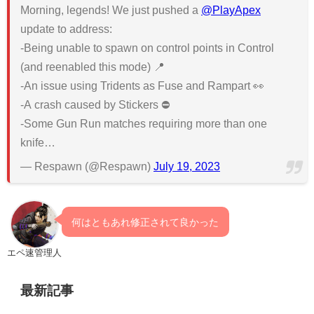
Morning, legends! We just pushed a
@PlayApex
update to address:
-Being unable to spawn on control points in Control
(and reenabled this mode) 📍
-An issue using Tridents as Fuse and Rampart 👀
-A crash caused by Stickers ⛔
-Some Gun Run matches requiring more than one
knife…
— Respawn (@Respawn)
July 19, 2023
何はともあれ修正されて良かった
エペ速管理人
最新記事