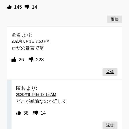
145
14
返信
匿名
より:
2020年8月3日 7:53 PM
ただの暴言で草
26
228
返信
匿名
より:
2020年8月4日 12:15 AM
どこが暴論なのか詳しく
38
14
返信