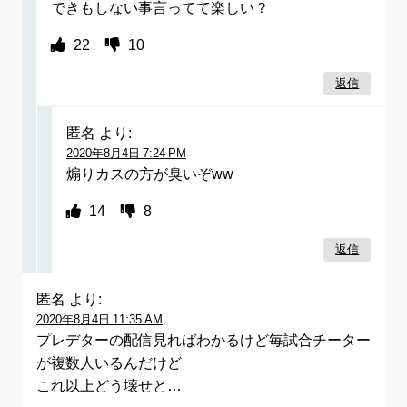
できもしない事言ってて楽しい？
22
10
返信
匿名
より:
2020年8月4日 7:24 PM
煽りカスの方が臭いぞww
14
8
返信
匿名
より:
2020年8月4日 11:35 AM
プレデターの配信見ればわかるけど毎試合チーター
が複数人いるんだけど
これ以上どう壊せと…