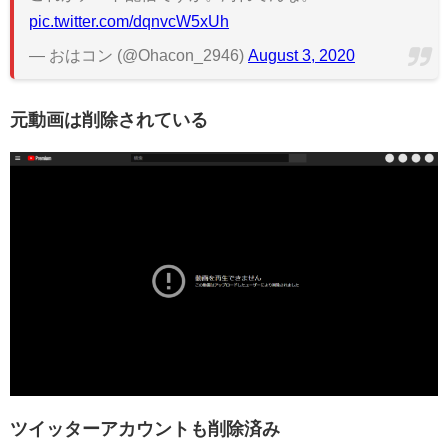
pic.twitter.com/dqnvcW5xUh
— おはコン (@Ohacon_2946)
August 3, 2020
元動画は削除されている
ツイッターアカウントも削除済み