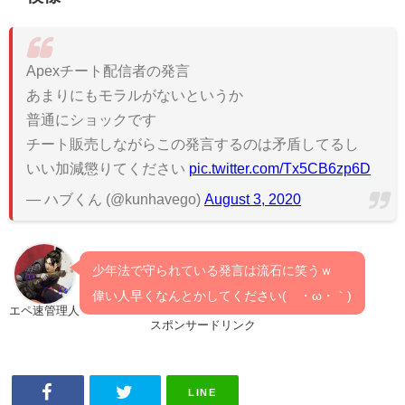
Apexチート配信者の発言
あまりにもモラルがないというか
普通にショックです
チート販売しながらこの発言するのは矛盾してるし
いい加減懲りてください
pic.twitter.com/Tx5CB6zp6D
— ハブくん (@kunhavego)
August 3, 2020
少年法で守られている発言は流石に笑うｗ
偉い人早くなんとかしてください(´・ω・｀)
エペ速管理人
スポンサードリンク
LINE