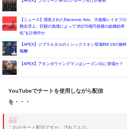
【APEX】プロリーグSP2のグループ分けが発表
【ニュース】買収されたElectronic Arts、大規模レイオフの
懸念浮上。巨額の負債によって“約270億円規模の組織効率
化”を計画中か
【APEX】ジブラルタルのミシックスキン登場時8.19の無料
報酬
【APEX】アキンボウイングマンはシーズン31に登場か？
YouTubeでチートを使用しながら配信
を・・・
これがチート配信ですか。汚れてんな。