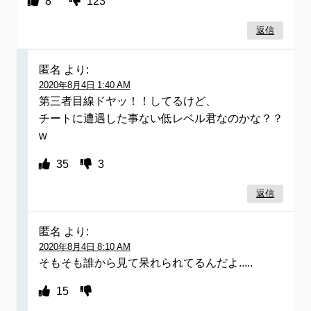
8
123
返信
匿名
より:
2020年8月4日 1:40 AM
第三者目線ドヤッ！！してるけど、
チートに遭遇した事ない低レベル君なのかな？？
w
35
3
返信
匿名
より:
2020年8月4日 8:10 AM
そもそも誰から見て呆れられてるんだよ.....
15