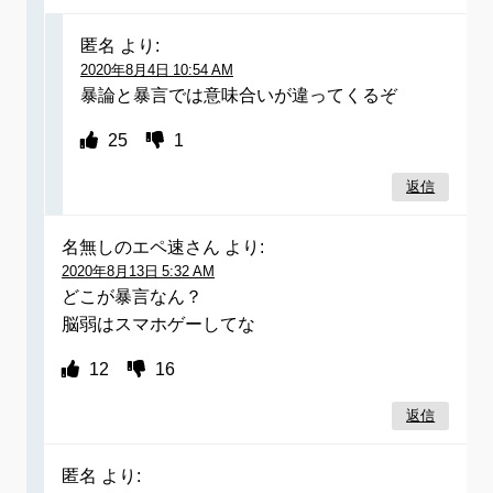
匿名
より:
2020年8月4日 10:54 AM
暴論と暴言では意味合いが違ってくるぞ
25
1
返信
名無しのエペ速さん
より:
2020年8月13日 5:32 AM
どこが暴言なん？
脳弱はスマホゲーしてな
12
16
返信
匿名
より: