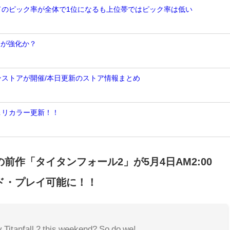
ンドのピック率が全体で1位になるも上位帯ではピック率は低い
トが強化か？
ンストアが開催/本日更新のストア情報まとめ
＆リカラー更新！！
前作「タイタンフォール2」が5月4日AM2:00
ド・プレイ可能に！！
 Titanfall 2 this weekend? So do we!