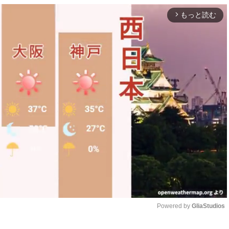
もっと読む
arrow_forward_ios
Powered by 
GliaStudios