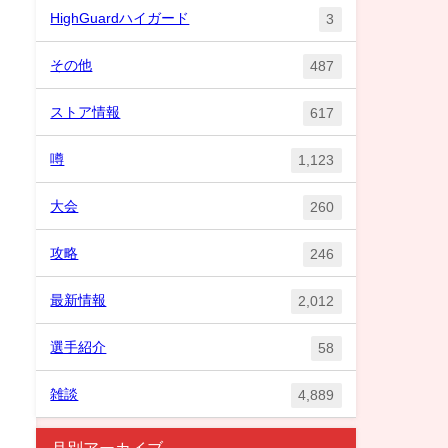
HighGuardハイガード
3
その他
487
ストア情報
617
噂
1,123
大会
260
攻略
246
最新情報
2,012
選手紹介
58
雑談
4,889