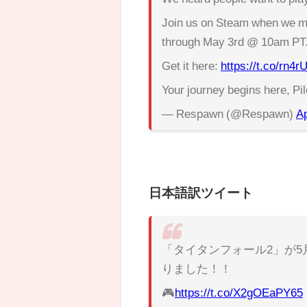
Join us on Steam when we m
through May 3rd @ 10am PT
Get it here:
https://t.co/rn
Your journey begins here, Pi
— Respawn (@Respawn)
Ap
日本語訳ツイート
「タイタンフォール2」が5
りました！！
🎮
https://t.co/X2gOEaPY65