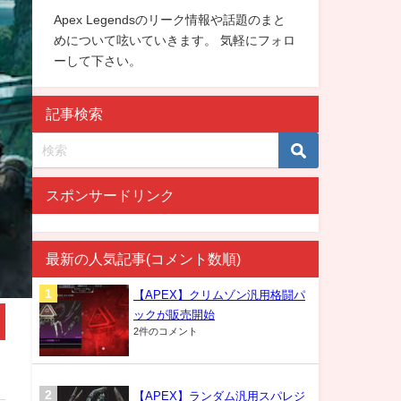
Apex Legendsのリーク情報や話題のまと
めについて呟いていきます。 気軽にフォロ
ーして下さい。
記事検索
スポンサードリンク
最新の人気記事(コメント数順)
【APEX】クリムゾン汎用格闘パ
ックが販売開始
2件のコメント
【APEX】ランダム汎用スパレジ