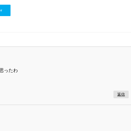
Unmute
er
思ったわ
返信