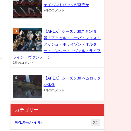
ェイベントパックが発売か
2件のコメント
【APEX】シーズン30スキン情
報！アクセル・ローバ・レイス・
アッシュ・ホライゾン・オルタ
ー・コンジット・ヴァル・ライフ
ライン・ヴァンテージ
1件のコメント
【APEX】シーズン30 ヘムロック
弱体化
1件のコメント
カテゴリー
APEXモバイル
24