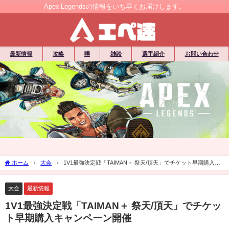
Apex Legendsの情報をいち早くお届けします。
最新情報
攻略
噂
雑談
選手紹介
お問い合わせ
ホーム
大会
1V1最強決定戦「TAIMAN＋ 祭天/頂天」でチケット早期購入キ
ャンペーン開催
大会
最新情報
1V1最強決定戦「TAIMAN＋ 祭天/頂天」でチケッ
ト早期購入キャンペーン開催