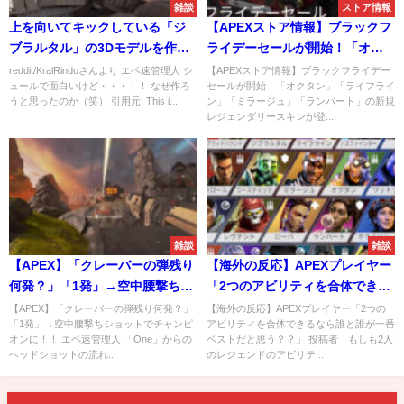
雑談
ストア情報
上を向いてキックしている「ジ
【APEXストア情報】ブラックフ
ブラルタル」の3Dモデルを作っ
ライデーセールが開始！「オク
てみた
タン」「ライフライン」「ミラ
reddit/KralRindoさんより エペ速管理人 シ
【APEXストア情報】ブラックフライデー
ュールで面白いけど・・・！！ なぜ作ろ
セールが開始！「オクタン」「ライフライ
ージュ」「ランパート」の新規
うと思ったのか（笑） 引用元: This i...
ン」「ミラージュ」「ランパート」の新規
レジェンダリースキンが登場
レジェンダリースキンが登...
雑談
雑談
【APEX】「クレーバーの弾残り
【海外の反応】APEXプレイヤー
何発？」「1発」→空中腰撃ちシ
「2つのアビリティを合体できる
ョットでチャンピオンに！！
なら誰と誰が一番ベストだと思
【APEX】「クレーバーの弾残り何発？」
【海外の反応】APEXプレイヤー「2つの
「1発」→空中腰撃ちショットでチャンピ
アビリティを合体できるなら誰と誰が一番
う？？」
オンに！！ エペ速管理人 「One」からの
ベストだと思う？？」 投稿者「もしも2人
ヘッドショットの流れ...
のレジェンドのアビリテ...