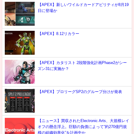
【APEX】新しいワイルドカードアビリティが8月19
日に登場か
【APEX】8.12リカラー
【APEX】カタリスト 2段階強化計画Phase2がシー
ズン31に実施か？
【APEX】プロリーグSP2のグループ分けが発表
【ニュース】買収されたElectronic Arts、大規模レイ
オフの懸念浮上。巨額の負債によって“約270億円規
模の組織効率化”を計画中か