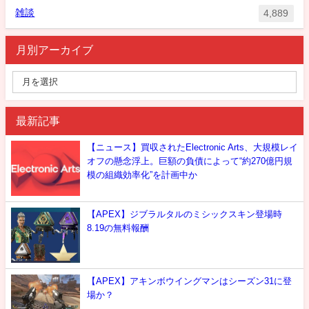
雑談
4,889
月別アーカイブ
最新記事
【ニュース】買収されたElectronic Arts、大規模レイ
オフの懸念浮上。巨額の負債によって“約270億円規
模の組織効率化”を計画中か
【APEX】ジブラルタルのミシックスキン登場時
8.19の無料報酬
【APEX】アキンボウイングマンはシーズン31に登
場か？