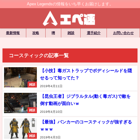
Apex Legendsの情報をいち早くお届けします。
最新情報
攻略
噂
雑談
選手紹介
お問い合わせ
コースティックの記事一覧
【小技】毒ガストラップでボディシールドを隠
せるって知ってた？
雑談
2019年4月11日
【昆虫王者】ジブラルタル(動く毒ガス)で敵を
倒す動画が面白いｗ
雑談
2019年4月10日
【最強】バンカーのコースティックが強すぎる
ｗｗｗ
雑談
2019年4月3日