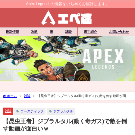
Apex Legendsの情報をいち早くお届けします。
最新情報
攻略
噂
雑談
選手紹介
お問い合わせ
ホーム
雑談
【昆虫王者】ジブラルタル(動く毒ガス)で敵を倒す動画が面白
いｗ
雑談
コースティック
ジブラルタル
【昆虫王者】ジブラルタル(動く毒ガス)で敵を倒
す動画が面白いｗ