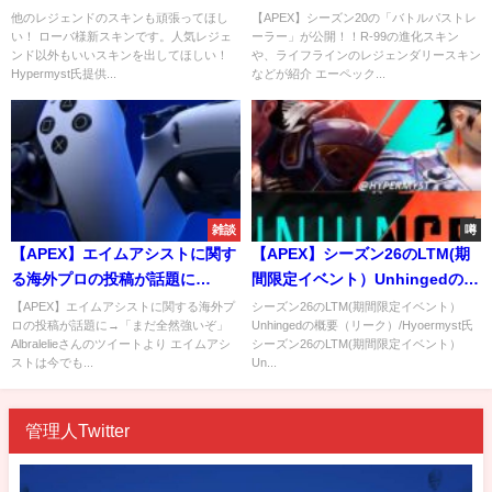
99の進化スキンや、ライフライ
他のレジェンドのスキンも頑張ってほし
【APEX】シーズン20の「バトルパストレ
い！ ローバ様新スキンです。人気レジェ
ーラー」が公開！！R-99の進化スキン
ンのレジェンダリースキンなど
ンド以外もいいスキンを出してほしい！
や、ライフラインのレジェンダリースキン
が紹介
Hypermyst氏提供...
などが紹介 エーペック...
雑談
噂
【APEX】エイムアシストに関す
【APEX】シーズン26のLTM(期
る海外プロの投稿が話題に
間限定イベント）Unhingedの概
→「まだ全然強いぞ」
要（リーク）
【APEX】エイムアシストに関する海外プ
シーズン26のLTM(期間限定イベント）
ロの投稿が話題に→「まだ全然強いぞ」
Unhingedの概要（リーク）/Hyoermyst氏
Albralelieさんのツイートより エイムアシ
シーズン26のLTM(期間限定イベント）
ストは今でも...
Un...
管理人Twitter