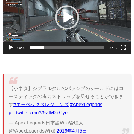
プ
レ
ー
ヤ
ー
00:00
00:15
【小ネタ】ジブラルタルのパッシブのシールドにはコ
ースティックの毒ガストラップを乗せることができま
す
#エーペックスレジェンズ
#ApexLegends
pic.twitter.com/V9ZlM3zCyo
— Apex Legends日本語Wiki管理人
(@ApexLegendsWiki)
2019年4月5日