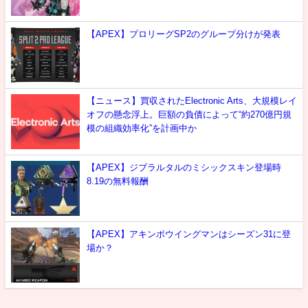
【APEX】プロリーグSP2のグループ分けが発表
【ニュース】買収されたElectronic Arts、大規模レイ
オフの懸念浮上。巨額の負債によって“約270億円規
模の組織効率化”を計画中か
【APEX】ジブラルタルのミシックスキン登場時
8.19の無料報酬
【APEX】アキンボウイングマンはシーズン31に登
場か？