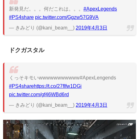
新発見だ。。。何だこれは。。。
#ApexLegends
#PS4share
pic.twitter.com/Ggzw57G9VA
— きみどり (@kani_beam__)
2019年4月3日
ドクガスタル
くっそキモいwwwwwwwwwww#ApexLengends
#PS4share
https://t.co/27fIfw1DGi
pic.twitter.com/gf46WBd6rd
— きみどり (@kani_beam__)
2019年4月3日
動
画