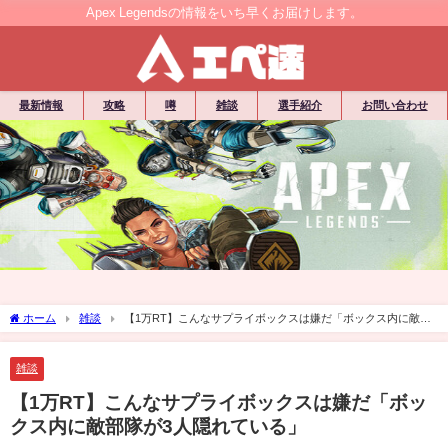
Apex Legendsの情報をいち早くお届けします。
最新情報
攻略
噂
雑談
選手紹介
お問い合わせ
ホーム
雑談
【1万RT】こんなサプライボックスは嫌だ「ボックス内に敵部
隊が3人隠れている」
雑談
【1万RT】こんなサプライボックスは嫌だ「ボッ
クス内に敵部隊が3人隠れている」