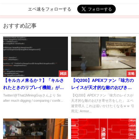
エペ速をフォローする
おすすめ記事
雑談
攻略
【キルカメ来るか？】「キルさ
【IQ200】APEXファン「味方の
れたときのリプレイ機能」がゲ
レイスが天才的な敵のおびき寄
ームコードより確認！！
せ方をした」
Twitter/@That1MiningGuyさんより So
【IQ200】APEXファン「味方のレイスが
after much digging / comparing / confir...
天才的な敵のおびき寄せ方をした」 エペ
速管理人 これは追いかけたくなるｗｗ 引
用元: Armor...