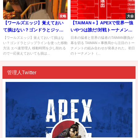
攻略
大会
【ワールズエッジ】覚えておい
【TAIMAN＋】APEXで世界一強
て損はない？ゴンドラとジップ
いやつは誰だ!対戦トーナメント
ラインを使った移動方法
表 公開
【ワールズエッジ】覚えておいて損はな
日本の猛者と世界の猛者のTAIMAN勝負が
い？ゴンドラとジップラインを使った移動
幕を切る TAIMAN＋事務局から注目のトー
方法 エペ速管理人 移動時間を少し削れる
ナメントの組み合わせが発表された。初日
ので一応覚えておいても損は...
のトーナメント（...
管理人Twitter