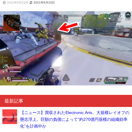
2021年6月23日
2021年6月23日
最新記事
【ニュース】買収されたElectronic Arts、大規模レイオフの
懸念浮上。巨額の負債によって“約270億円規模の組織効率
化”を計画中か