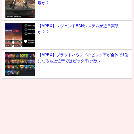
場か？
【APEX】レジェンドBANシステムが近日実装
か？？
【APEX】ブラッドハウンドのピック率が全体で1位
になるも上位帯ではピック率は低い
最新情報
攻略
噂
雑談
選手紹介
お問い合わせ
エーペックスレジェンズ攻略速報まとめ＠エペ速 All Rights Reserved.