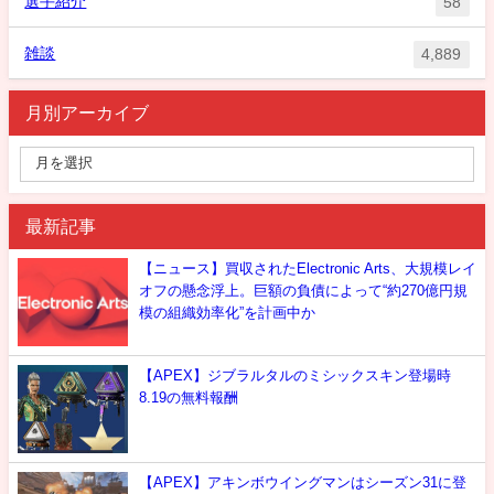
選手紹介
58
雑談
4,889
月別アーカイブ
最新記事
【ニュース】買収されたElectronic Arts、大規模レイ
オフの懸念浮上。巨額の負債によって“約270億円規
模の組織効率化”を計画中か
【APEX】ジブラルタルのミシックスキン登場時
8.19の無料報酬
【APEX】アキンボウイングマンはシーズン31に登