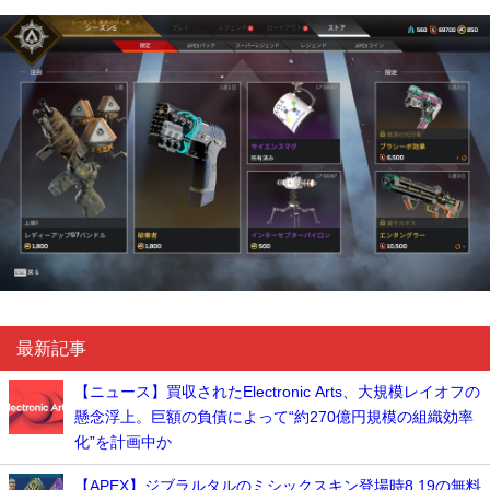
最新記事
【ニュース】買収されたElectronic Arts、大規模レイオフの
懸念浮上。巨額の負債によって“約270億円規模の組織効率
化”を計画中か
【APEX】ジブラルタルのミシックスキン登場時8.19の無料