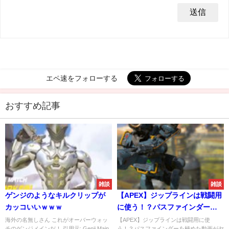
エペ速をフォローする
おすすめ記事
雑談
雑談
ゲンジのようなキルクリップが
【APEX】ジップラインは戦闘用
カッコいいｗｗｗ
に使う！？パスファインダーを
極めた動画がヤバいｗｗｗ
海外の名無しさん これがオーバーウォッ
【APEX】ジップラインは戦闘用に使
チのゲンジメインだ！ 引用元: Genji Main
う！？パスファインダーを極めた動画がヤ