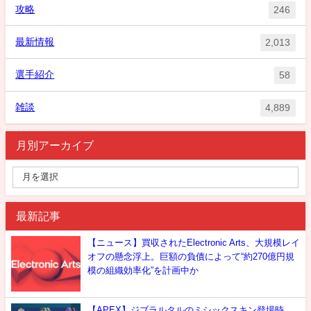
攻略
246
最新情報
2,013
選手紹介
58
雑談
4,889
月別アーカイブ
最新記事
【ニュース】買収されたElectronic Arts、大規模レイ
オフの懸念浮上。巨額の負債によって“約270億円規
模の組織効率化”を計画中か
【APEX】ジブラルタルのミシックスキン登場時