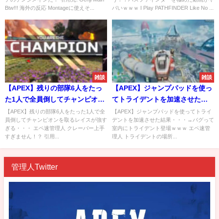
Btw!!! 海外の反応 Montageに使えそ...
バいｗｗｗ I Play PATHFINDER Like No ...
雑談
雑談
【APEX】残りの部隊6人をたっ
【APEX】ジャンプパッドを使っ
た1人で全員倒してチャンピオン
てトライデントを加速させた結
を取るレイスが強すぎる・・・
果・・・→バグって室内にトラ
【APEX】残りの部隊6人をたった1人で全
【APEX】ジャンプパッドを使ってトライ
員倒してチャンピオンを取るレイスが強す
デントを加速させた結果・・・→バグって
イデント登場ｗｗｗ
ぎる・・・ エペ速管理人 クレーバー上手
室内にトライデント登場ｗｗｗ エペ速管
すぎません！？ 引用...
理人 トライデントの場所...
管理人Twitter