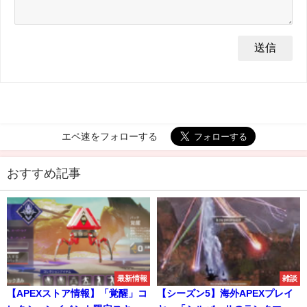
エペ速をフォローする
おすすめ記事
最新情報
雑談
【APEXストア情報】「覚醒」コ
【シーズン5】海外APEXプレイ