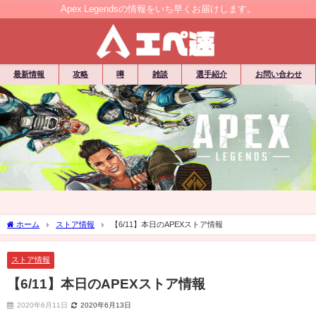
Apex Legendsの情報をいち早くお届けします。
最新情報
攻略
噂
雑談
選手紹介
お問い合わせ
ホーム
ストア情報
【6/11】本日のAPEXストア情報
ストア情報
【6/11】本日のAPEXストア情報
2020年6月11日
2020年6月13日