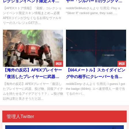
レクションイベント限定スキン
ヤー「シルバーⅡのランクマッ
情報まとめ→必要APEXコインが
チにダイヤモンド以上のプレイ
【APEXストア情報】「覚醒」コレクショ
reddit/SkillAutoさんより 引用元: Play a
ンイベント限定スキン情報まとめ→必要
“Silver II” ranked game, they said......
少なくなるお得なヴァルキリー
ヤーが大量にいるんだけ
APEXコインが少なくなるお得なヴァルキ
のスパレジェGET方法など
ど！？」
リーのスパレジェGET方...
雑談
雑談
【海外の反応】APEXプレイヤー
【664メートル】スカイダイビン
「復活したプレイヤーに武器、
グ中の相手にクレーバーを当て
投げ物、回復アイテムを持たせ
る超遠距離ショットがヤバい
【海外の反応】APEXプレイヤー「復活し
reddit/Zeny-さんより 引用元: I guess I got
たプレイヤーに武器、投げ物、回復アイテ
the badge (664m). エペ速管理人 一発で当
るアイデアどう？？」→投げ物
ムを持たせるアイデアどう？？」→投げ物
てるのヤバ...
以外は割と良さそうだと話題に
以外は割と良さそうだと話...
管理人Twitter