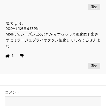
返信
匿名
より:
2020年1月23日 6:37 PM
Mobってシーズン1のときからずっっっと強化案も出さ
ずにミラージュブラハオクタン強化しろしろうるせえよ
な
1
返信
コメント