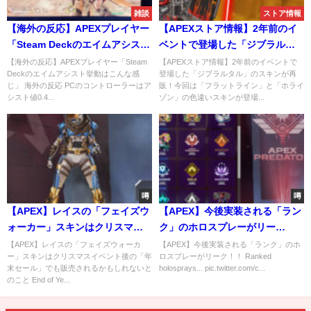
雑談
ストア情報
【海外の反応】APEXプレイヤー
【APEXストア情報】2年前のイ
「Steam Deckのエイムアシスト
ベントで登場した「ジブラルタ
挙動はこんな感じ」
ル」のスキンが再販！今回は
【海外の反応】APEXプレイヤー「Steam
【APEXストア情報】2年前のイベントで
Deckのエイムアシスト挙動はこんな感
登場した「ジブラルタル」のスキンが再
「フラットライン」と「ホライ
じ」 海外の反応 PCのコントローラーはア
販！今回は「フラットライン」と「ホライ
ゾン」の色違いスキンが登場
シスト値0.4...
ゾン」の色違いスキンが登場...
噂
噂
【APEX】レイスの「フェイズウ
【APEX】今後実装される「ラン
ォーカー」スキンはクリスマス
ク」のホロスプレーがリー
イベント後の「年末セール」で
ク！！
【APEX】レイスの「フェイズウォーカ
【APEX】今後実装される「ランク」のホ
ー」スキンはクリスマスイベント後の「年
ロスプレーがリーク！！ Ranked
も販売されるかもしれないとの
末セール」でも販売されるかもしれないと
holosprays... pic.twitter.com/c...
こと
のこと End of Ye...