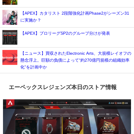
【APEX】カタリスト 2段階強化計画Phase2がシーズン31
に実施か？
【APEX】プロリーグSP2のグループ分けが発表
【ニュース】買収されたElectronic Arts、大規模レイオフの
懸念浮上。巨額の負債によって“約270億円規模の組織効率
化”を計画中か
エーペックスレジェンズ本日のストア情報