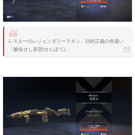
L-スターのレジェンダリースキン、詩的正義の色違い
「酸化せし羨望(
せんぼう
)」