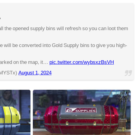

 all the opened supply bins will refresh so you can loot them
ne will be converted into Gold Supply bins to give you high-
marked on the map, it…
pic.twitter.com/wybsxzBsVH
MYSTx)
August 1, 2024