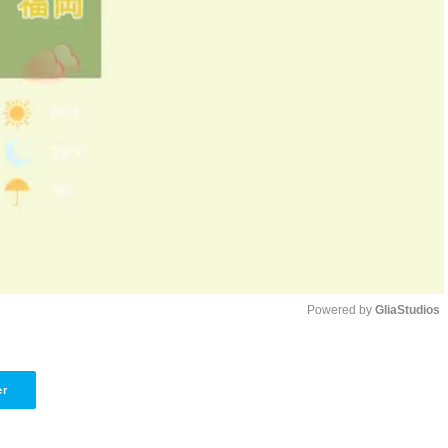
Powered by 
GliaStudios
Unmute
er