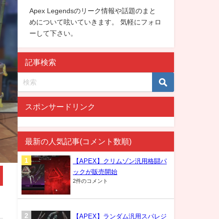
Apex Legendsのリーク情報や話題のまと
めについて呟いていきます。 気軽にフォロ
ーして下さい。
記事検索
スポンサードリンク
最新の人気記事(コメント数順)
【APEX】クリムゾン汎用格闘パ
ックが販売開始
2件のコメント
【APEX】ランダム汎用スパレジ