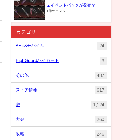
ェイベントパックが発売か
1件のコメント
カテゴリー
APEXモバイル
24
HighGuardハイガード
3
その他
487
ストア情報
617
噂
1,124
大会
260
攻略
246