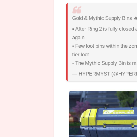
Gold & Mythic Supply Bins 
▫ After Ring 2 is fully closed
again
▫ Few loot bins within the zo
tier loot
▫ The Mythic Supply Bin is 
— HYPERMYST (@HYPER