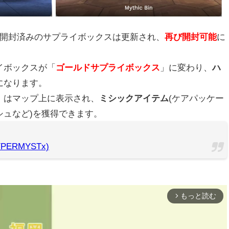
、開封済みのサプライボックスは更新され、
再び開封可能
に
イボックスが「
ゴールドサプライボックス
」に変わり、
ハ
になります。
」はマップ上に表示され、
ミシックアイテム
(ケアパッケー
シュなど)を獲得できます。
PERMYSTx)
もっと読む
arrow_forward_ios