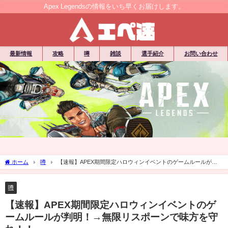
Apex Legendsの情報をいち早くお届けします。
最新情報
攻略
噂
雑談
選手紹介
お問い合わせ
ホーム
噂
【速報】APEX期間限定ハロウィンイベントのゲームルールが判
明！→無限リスポーンで味方を守れ！！
噂
【速報】APEX期間限定ハロウィンイベントのゲ
ームルールが判明！→無限リスポーンで味方を守