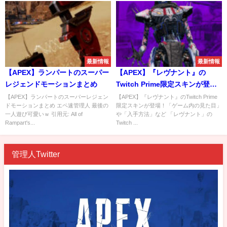
最新情報
最新情報
【APEX】ランパートのスーパー
【APEX】『レヴナント』の
レジェンドモーションまとめ
Twitch Prime限定スキンが登
場！「ゲーム内の見た目」や
【APEX】ランパートのスーパーレジェン
【APEX】『レヴナント』のTwitch Prime
ドモーションまとめ エペ速管理人 最後の
限定スキンが登場！「ゲーム内の見た目」
「入手方法」など
一人遊び可愛いｗ 引用元: All of
や「入手方法」など 「レヴナント」の
Rampart's...
Twitch ...
管理人Twitter