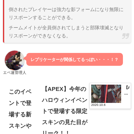
倒されたプレイヤーは強力な影フォームになり無限に
リスポーンすることができる。
チームメイトが全員倒されてしまうと部隊壊滅となり
リスポーンができなくなる。
レプリケーターが関係してるっぽい・・・！？
エペ速管理人
【AP
【APEX】今年の
このイベ
今
年
ハロウィンイベン
ントで登
の
2020.10.6
ハ
トで登場する限定
場する新
ロ
スキンの見た目が
ウ
スキンや
ィ
リーク！！
ン