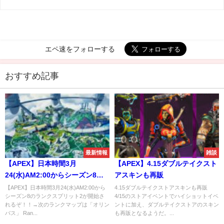
エペ速をフォローする
おすすめ記事
最新情報
雑談
【APEX】日本時間3月
【APEX】4.15ダブルテイクスト
24(水)AM2:00からシーズン8の
アスキンも再販
ランクスプリット2が開始される
【APEX】日本時間3月24(水)AM2:00から
4.15ダブルテイクストアスキンも再販
シーズン8のランクスプリット2が開始さ
4/15のストアイベントでハイショットイベ
ぞ！！→次のランクマップは
れるぞ！！→次のランクマップは「オリン
ントに加え、ダブルテイクストアのスキン
「オリンパス」
パス」 Ran...
も再販となるようだ。...