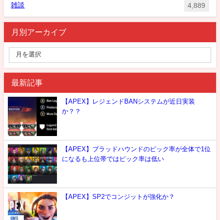
雑談
4,889
月別アーカイブ
最新記事
【APEX】レジェンドBANシステムが近日実装
か？？
【APEX】ブラッドハウンドのピック率が全体で1位
になるも上位帯ではピック率は低い
【APEX】SP2でコンジットが強化か？