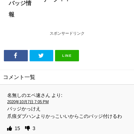
バッジ情
イ
ベ
報
ン
ト
で
登
スポンサードリンク
場
す
る
限
LINE
定
ス
キ
コメント一覧
ン
の
見
名無しのエペ速さん
より:
た
目
2020年10月7日 7:05 PM
が
バッジかっけえ
リ
爪痕ダブハンよりかっこいいからこのバッジ付けるわ
ー
ク！
15
3