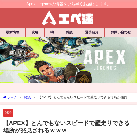
Apex Legendsの情報をいち早くお届けします。
最新情報
攻略
噂
雑談
選手紹介
お問い合わせ
ホーム
雑談
【APEX】とんでもないスピードで壁走りできる場所が発見さ
れるｗｗｗ
雑談
【APEX】とんでもないスピードで壁走りできる
場所が発見されるｗｗｗ