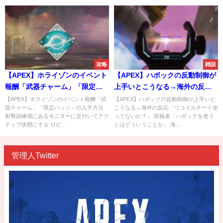
攻略
雑談
【APEX】ホライゾンのイベント
【APEX】ハボックの反動制御が
報酬「武器チャーム」「限定バ
上手いとこうなる→海外の反応
ッジ」の入手方法
「リコイルチート使ってない
【APEX】ホライゾンのイベント報酬「武
【APEX】ハボックの反動制御が上手いと
器チャーム」「限定バッジ」の入手方法
こうなる→海外の反応「リコイルチート使
か？」
射撃訓練場にあるモニターに近付いてアク
ってないか？」 投稿者「ハボックを使う
ティブ状態にする ロビ...
とはどういうことか」 海...
管理人Twitter