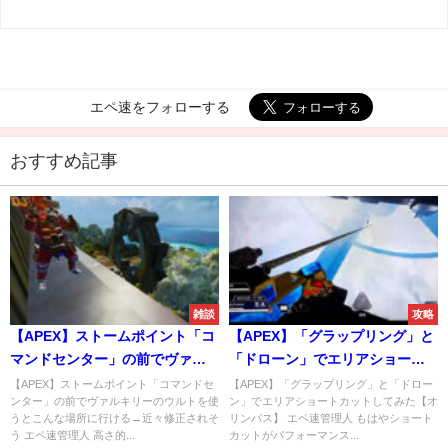
エペ速をフォローする
おすすめ記事
雑談
攻略
【APEX】ストームポイント「コ
【APEX】「グラップリング」と
マンドセンター」の前でヴァル
「ドローン」でエリアショート
キリーのウルトを使うとこんな
カットしてみた【オリンパス】
【APEX】ストームポイント「コマンドセ
【APEX】「グラップリング」と「ドロー
ンター」の前でヴァルキリーのウルトを使
ン」でエリアショートカットしてみた【オ
場所に行ける→近々修正されそ
うとこんな場所に行ける→近々修正されそ
リンパス】 エペ速管理人 もはやショート
う
う エペ速管理人 高さ的...
カットがパフォーマンス...