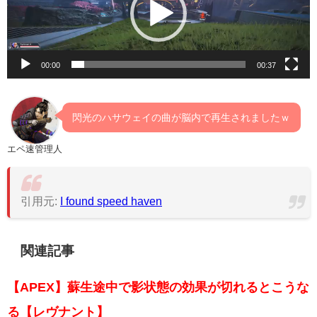
レ
ー
ヤ
00:00
00:37
ー
閃光のハサウェイの曲が脳内で再生されましたｗ
エペ速管理人
引用元:
I found speed haven
関連記事
【APEX】蘇生途中で影状態の効果が切れるとこうな
る【レヴナント】