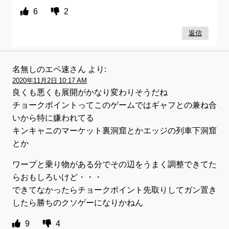
6
2
返信
名無しのエペ速さん
より:
2020年11月2日 10:17 AM
良くも悪くも展開がかなり変わりそうだね
チョークポイントってこのゲームではギャフとの兼ね合
いから特に嫌われてる
キンキャニのマーケット裏洞窟とかエッジの列車下洞窟
とか
ワープと乗り物がある分でその辺をうまく調整できてた
らおもしろいけど・・・
できてなかったらチョークポイント先取りしてガン置き
したら勝ちのクソゲーになりかねん
9
4