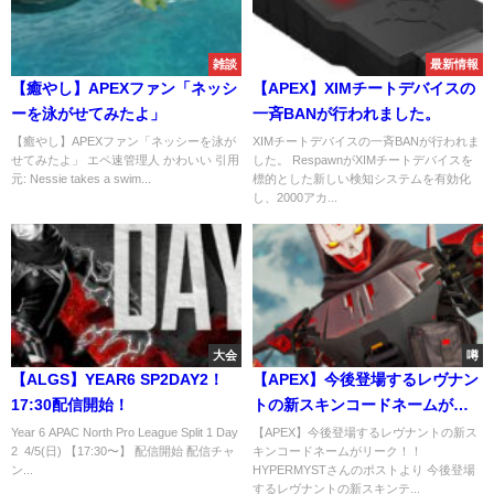
雑談
最新情報
【癒やし】APEXファン「ネッシ
【APEX】XIMチートデバイスの
ーを泳がせてみたよ」
一斉BANが行われました。
【癒やし】APEXファン「ネッシーを泳が
XIMチートデバイスの一斉BANが行われま
せてみたよ」 エペ速管理人 かわいい 引用
した。 RespawnがXIMチートデバイスを
元: Nessie takes a swim...
標的とした新しい検知システムを有効化
し、2000アカ...
大会
噂
【ALGS】YEAR6 SP2DAY2！
【APEX】今後登場するレヴナン
17:30配信開始！
トの新スキンコードネームがリ
ーク！！
Year 6 APAC North Pro League Split 1 Day
【APEX】今後登場するレヴナントの新ス
2 4/5(日) 【17:30〜】 配信開始 配信チャ
キンコードネームがリーク！！
ン...
HYPERMYSTさんのポストより 今後登場
するレヴナントの新スキンテ...