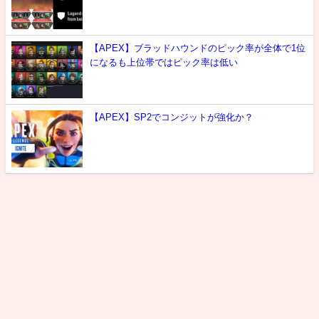
【APEX】ブラッドハウンドのピック率が全体で1位
になるも上位帯ではピック率は低い
【APEX】SP2でコンジットが強化か？
最新情報
攻略
噂
雑談
選手紹介
お問い合わせ
エーペックスレジェンズ攻略速報まとめ＠エペ速 All Rights Reserved.