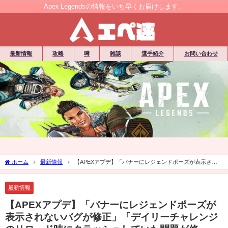
Apex Legendsの情報をいち早くお届けします。
最新情報
攻略
噂
雑談
選手紹介
お問い合わせ
ホーム
最新情報
【APEXアプデ】「バナーにレジェンドポーズが表示され
ないバグが修正」「デイリーチャレンジのリロード時にクラッシュしていた問題が修
正」・他
最新情報
【APEXアプデ】「バナーにレジェンドポーズが
表示されないバグが修正」「デイリーチャレンジ