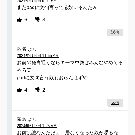
2024年6月5日 9:51 PM
まだpadに文句言ってる奴いるんだw
6
3
返信
匿名
より:
2024年6月6日 11:55 AM
お前の発言通りならキーマウ勢はみんなやめてる
やろ笑
padに文句言う奴もおらんはずや
4
2
返信
匿名
より:
2024年6月7日 1:25 AM
お前は誰なんただよ 居なくなった奴が喋るな