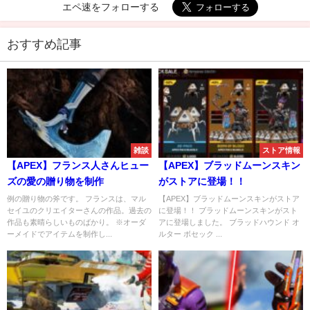
エペ速をフォローする
おすすめ記事
雑談
ストア情報
【APEX】フランス人さんヒュー
【APEX】ブラッドムーンスキン
ズの愛の贈り物を制作
がストアに登場！！
例の贈り物の斧です。 フランスは、マル
【APEX】ブラッドムーンスキンがストア
セイユのクリエイターさんの作品。過去の
に登場！！ ブラッドムーンスキンがスト
作品も素晴らしいものばかり。 ※オーダ
アに登場しました。 ブラッドハウンド オ
ーメイドでアイテムを制作し...
ルター ボセック ...