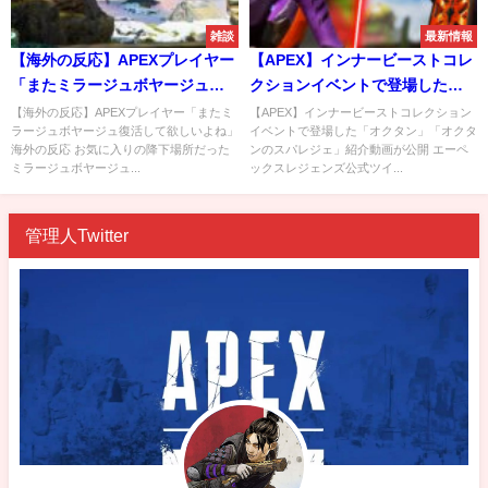
雑談
最新情報
【海外の反応】APEXプレイヤー
【APEX】インナービーストコレ
「またミラージュボヤージュ復
クションイベントで登場した
活して欲しいよね」
「オクタン」「オクタンのスパ
【海外の反応】APEXプレイヤー「またミ
【APEX】インナービーストコレクション
ラージュボヤージュ復活して欲しいよね」
イベントで登場した「オクタン」「オクタ
レジェ」紹介動画が公開
海外の反応 お気に入りの降下場所だった
ンのスパレジェ」紹介動画が公開 エーペ
ミラージュボヤージュ...
ックスレジェンズ公式ツイ...
管理人Twitter