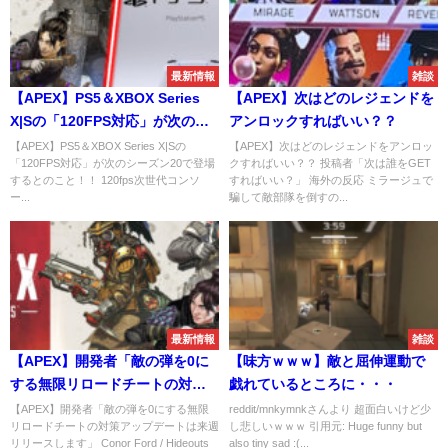
最新情報
雑談
【APEX】PS5＆XBOX Series
【APEX】次はどのレジェンドを
X|Sの「120FPS対応」が次のシ
アンロックすればいい？？
ーズン20で登場するとのこ
【APEX】PS5＆XBOX Series X|Sの
【APEX】次はどのレジェンドをアンロッ
「120FPS対応」が次のシーズン20で登場
クすればいい？？ 投稿者「次は誰をGET
と！！
するとのこと！！ 120fps次世代コンソ
すればいい？」 海外の反応 ミラージュで
ー...
騙して敵部隊を倒すの...
最新情報
雑談
【APEX】開発者「敵の弾を0に
【味方ｗｗｗ】敵と屈伸運動で
する無限リロードチートの対策
戯れているところに・・・
アップデートは来週リリースし
【APEX】開発者「敵の弾を0にする無限
reddit/mnkymnkさんより 超面白いけど少
リロードチートの対策アップデートは来週
し悲しいｗｗｗ 引用元: Huge funny but
ます」
リリースします」 Conor Ford / Hideouts
also tiny sad :(...