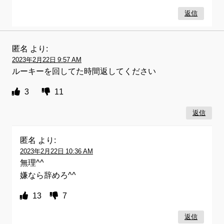
返信
匿名
より:
2023年2月22日 9:57 AM
ルーキーを回してた時間返してください
3
11
返信
匿名
より:
2023年2月22日 10:36 AM
無理^^
嫌なら辞めろ^^
13
7
返信