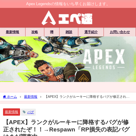
Apex Legendsの情報をいち早くお届けします。
最新情報
攻略
噂
雑談
選手紹介
お問い合わせ
ホーム
最新情報
【APEX】ランクがルーキーに降格するバグが修正された
ぞ！！→Respawn「RP損失の表記バグはまだ調査中」
最新情報
バグ
【APEX】ランクがルーキーに降格するバグが修
正されたぞ！！→Respawn「RP損失の表記バグ