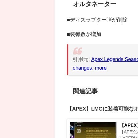
オルタネーター
■ディスラプター弾が削除
■装弾数が増加
引用元:
Apex Legends Seaso
changes, more
関連記事
【APEX】LMGに装着可能
【APE
【APE