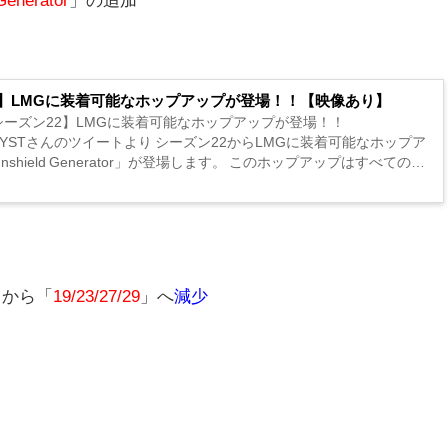
X】LMGに装着可能なホップアップが登場！！【映像あり】
Xシーズン22】LMGに装着可能なホップアップが登場！！
RMYSTさんのツイートより シーズン22からLMGに装着可能なホップア
nshield Generator」が登場します。 このホップアップはすべての
装着できます。 ジブラルタルのパッシブのようなシールドを展...
0」から「
19/23/27/29
」へ
減少