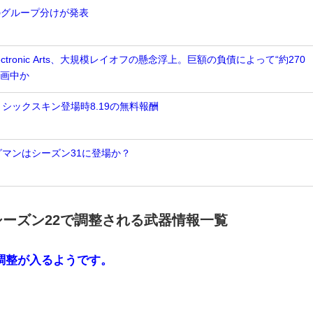
2のグループ分けが発表
tronic Arts、大規模レイオフの懸念浮上。巨額の負債によって“約270
計画中か
ミシックスキン登場時8.19の無料報酬
グマンはシーズン31に登場か？
】シーズン22で調整される武器情報一覧
調整が入るようです。