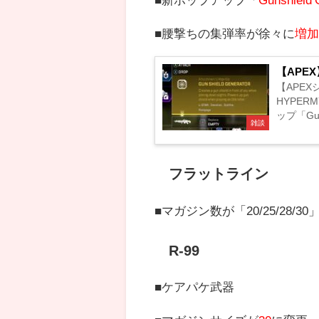
■腰撃ちの集弾率が徐々に
増加
【APE
【APE
HYPE
ップ「Gu
雑談
LMGに
フラットライン
■マガジン数が「20/25/28/3
R-99
■ケアパケ武器