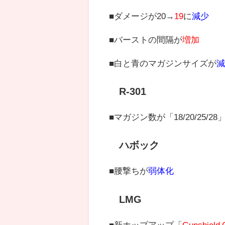
■ダメージが20→
19
に
減少
■バーストの間隔が
増加
■白と青のマガジンサイズが
減
R-301
■マガジン数が「18/20/25/2
ハボック
■腰撃ちが
弱体化
LMG
■新ホップアップ「
Gunshield 