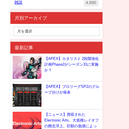
雑談
4,890
月別アーカイブ
最新記事
【APEX】カタリスト 2段階強化
計画Phase2がシーズン31に実施
か？
【APEX】プロリーグSP2のグル
ープ分けが発表
【ニュース】買収された
Electronic Arts、大規模レイオフ
の懸念浮上。巨額の負債によっ