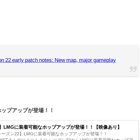
n 22 early patch notes: New map, major gameplay
なホップアップが登場！！
X】LMGに装着可能なホップアップが登場！！【映像あり】
Xシーズン22】LMGに装着可能なホップアップが登場！！