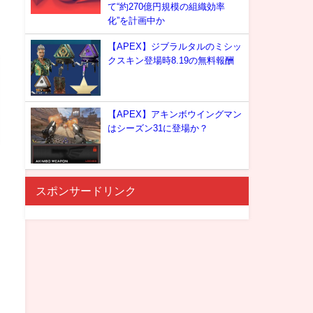
て“約270億円規模の組織効率
化”を計画中か
【APEX】ジブラルタルのミシッ
クスキン登場時8.19の無料報酬
【APEX】アキンボウイングマン
はシーズン31に登場か？
スポンサードリンク