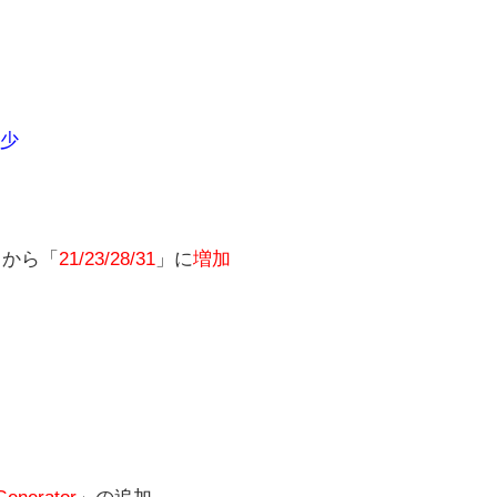
少
8」から「
21/23/28/31
」に
増加
Generator
」の追加