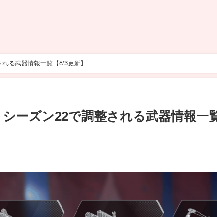
される武器情報一覧【8/3更新】
2】シーズン22で調整される武器情報一