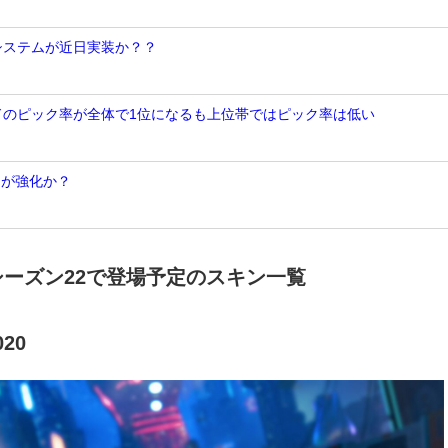
Nシステムが近日実装か？？
ンドのピック率が全体で1位になるも上位帯ではピック率は低い
トが強化か？
】シーズン22で登場予定のスキン一覧
20