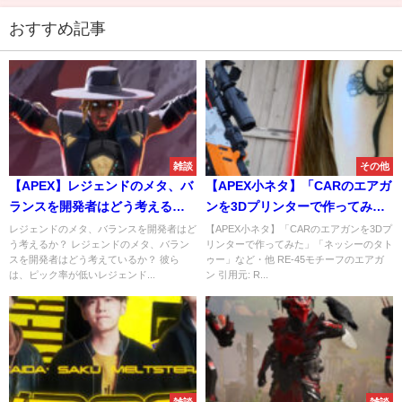
おすすめ記事
雑談
その他
【APEX】レジェンドのメタ、バ
【APEX小ネタ】「CARのエアガ
ランスを開発者はどう考える
ンを3Dプリンターで作ってみ
か？
た」「ネッシーのタトゥー」な
レジェンドのメタ、バランスを開発者はど
【APEX小ネタ】「CARのエアガンを3Dプ
う考えるか？ レジェンドのメタ、バラン
リンターで作ってみた」「ネッシーのタト
ど・他
スを開発者はどう考えているか？ 彼ら
ゥー」など・他 RE-45モチーフのエアガ
は、ピック率が低いレジェンド...
ン 引用元: R...