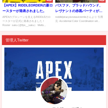
雑談
雑談
【APEX】RIDDLEORDERの新ロ
パスファ、ブラッドハウンド、
ースターが発表されました。
レヴナントの赤黒パーティがカ
ッコいい
APEXのプロシーンを支えるRIDDLEのロ
reddit/piracyisnotavictemleさんより 引用
ースターが正式に発表されました！
元: Accidental Color Coordination wit...
Roster saku (@fps__saku） Melts...
管理人Twitter