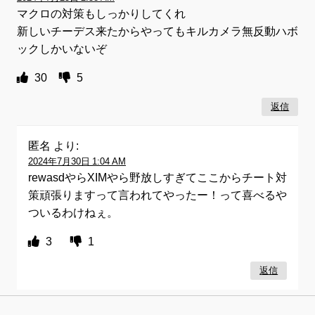
マクロの対策もしっかりしてくれ
新しいチーデス来たからやってもキルカメラ無反動ハボ
ックしかいないぞ
30
5
返信
匿名
より:
2024年7月30日 1:04 AM
rewasdやらXIMやら野放しすぎてここからチート対
策頑張りますって言われてやったー！って喜べるや
ついるわけねぇ。
3
1
返信