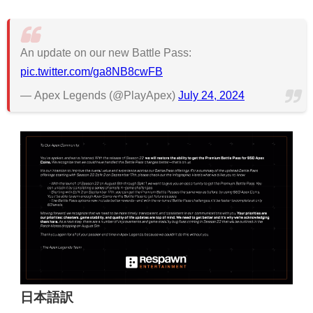
An update on our new Battle Pass:
pic.twitter.com/ga8NB8cwFB
— Apex Legends (@PlayApex)
July 24, 2024
日本語訳