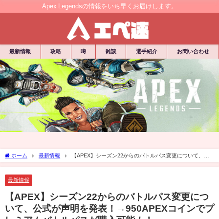
Apex Legendsの情報をいち早くお届けします。
最新情報
攻略
噂
雑談
選手紹介
お問い合わせ
ホーム
最新情報
【APEX】シーズン22からのバトルパス変更について、公
式が声明を発表！→950APEXコインでプレミアムバトルパスが購入可能！！
最新情報
【APEX】シーズン22からのバトルパス変更につ
いて、公式が声明を発表！→950APEXコインでプ