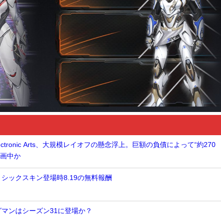
tronic Arts、大規模レイオフの懸念浮上。巨額の負債によって“約270
計画中か
ミシックスキン登場時8.19の無料報酬
グマンはシーズン31に登場か？