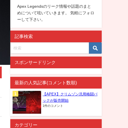
Apex Legendsのリーク情報や話題のまと
めについて呟いていきます。 気軽にフォロ
ーして下さい。
記事検索
スポンサードリンク
最新の人気記事(コメント数順)
【APEX】クリムゾン汎用格闘パ
ックが販売開始
1件のコメント
カテゴリー