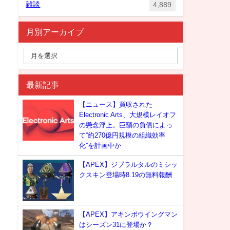
雑談
4,889
月別アーカイブ
最新記事
【ニュース】買収された
Electronic Arts、大規模レイオフ
の懸念浮上。巨額の負債によっ
て“約270億円規模の組織効率
化”を計画中か
【APEX】ジブラルタルのミシッ
クスキン登場時8.19の無料報酬
【APEX】アキンボウイングマン
はシーズン31に登場か？