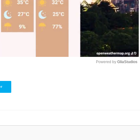
Powered by 
GliaStudios
Unmute
er